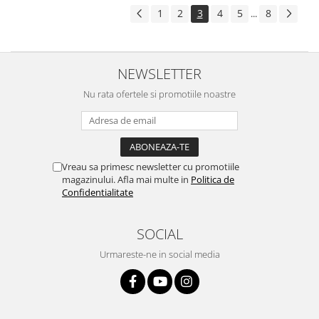
1
2
3
4
5
8
...
NEWSLETTER
Nu rata ofertele si promotiile noastre
Vreau sa primesc newsletter cu promotiile
magazinului. Afla mai multe in
Politica de
Confidentialitate
SOCIAL
Urmareste-ne in social media