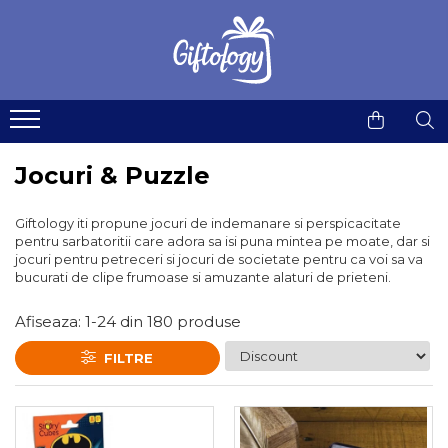
Jucarii
Robotica & Machete 3D
Gadgeturi & utile
Home & deco
Idei de cadouri
Hexbugs
Robotica
Instrumente multifunctionale
Accesorii bucatarie
Idei de cadouri pentru Femei
Jucarii cu telecomanda
Machete 3D din Metal
Gadgeturi si accesorii pentru
Cani si pahare
Idei de cadouri pentru Copii
birou
Jucarii de plus
Seturi de constructii magnetice
Ceasuri
Idei de cadouri pentru Barbati
Jocuri & Puzzle
Kendama & Juggling
Decoratiuni & Accesorii living
Idei de cadouri pentru Colegi
Giftology iti propune jocuri de indemanare si perspicacitate
Accesorii Pill & Kendama
Lampi si lumini
Idei de cadouri pentru Geeks
pentru sarbatoritii care adora sa isi puna mintea pe moate, dar si
Fidget Spinner
jocuri pentru petreceri si jocuri de societate pentru ca voi sa va
Postere & Tablouri
Idei de cadouri pentru Muzicieni
bucurati de clipe frumoase si amuzante alaturi de prieteni.
Kendama
Presuri intrare
Idei de cadouri pentru Ciclisti
Kendama Custom
Afiseaza:
1-
24
din
180
produse
Stickere
Idei de cadouri sub 100 lei
Kururin
Pill Kendama & RingDama
Termosuri
Felicitari animate
FILTRE
Plastilina inteligenta
Tricouri de colorat
Yoyo