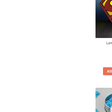
La
AD