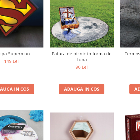
mpa Superman
Patura de picnic in forma de
Termos
Luna
149 Lei
90 Lei
AUGA IN COS
ADAUGA IN COS
AD