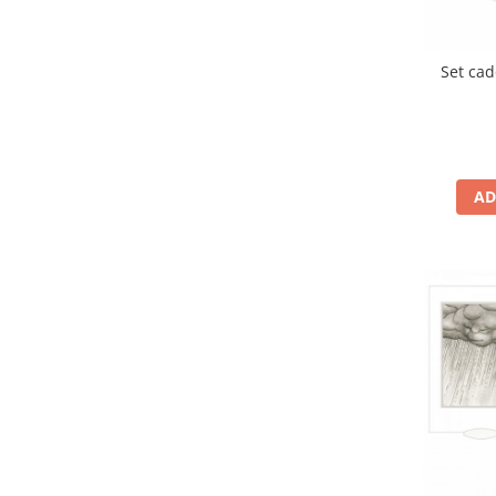
Set cad
AD