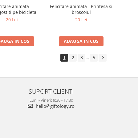
citare animata -
Felicitare animata - Printesa si
ostiti pe bicicleta
broscoiul
20 Lei
20 Lei
AUGA IN COS
ADAUGA IN COS
1
2
3
5
...
SUPORT CLIENTI
Luni - Vineri: 9:30 - 17:30
hello@giftology.ro