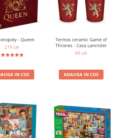
Monopoly - Queen
Termos ceramic Game of
Thrones - Casa Lannister
219 Lei
69 Lei
AUGA IN COS
ADAUGA IN COS