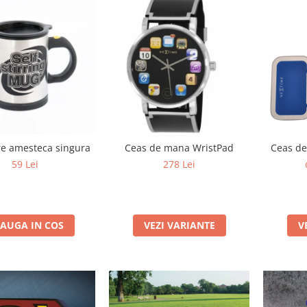
e amesteca singura
Ceas de mana WristPad
Ceas d
59 Lei
278 Lei
AUGA IN COS
VEZI VARIANTE
V