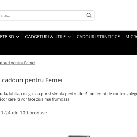
ETE 3D
GADGETURI & UTILE
CADOURI STIINTIFICE
MICR
adouri pentru Femei
e cadouri pentru Femei
ruda, iubita, colega sau pur si simplu pentru tine? Indiferent de context, al
écor care iti vor face ziua mai frumoasa!
1-
24
din
109
produse