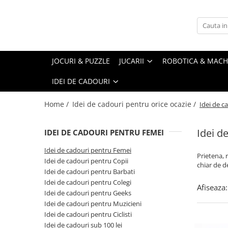
Jucarii
Robotica & Machete 3D
Gadgeturi & utile
Home & deco
Idei de cadouri
Hexbugs
Robotica
Instrumente multifunctionale
Accesorii bucatarie
Idei de cadouri pentru Femei
JOCURI & PUZZLE
JUCARII
ROBOTICA & MACH
Jucarii cu telecomanda
Machete 3D din Metal
Gadgeturi si accesorii pentru birou
Cani si pahare
Idei de cadouri pentru Copii
IDEI DE CADOURI
Jucarii de plus
Seturi de constructii magnetice
Ceasuri
Idei de cadouri pentru Barbati
Kendama & Juggling
Decoratiuni & Accesorii living
Idei de cadouri pentru Colegi
Home /
Idei de cadouri pentru orice ocazie /
Idei de c
Accesorii Pill & Kendama
Lampi si lumini
Idei de cadouri pentru Geeks
Idei d
Fidget Spinner
IDEI DE CADOURI PENTRU FEMEI
Postere & Tablouri
Idei de cadouri pentru Muzicieni
Kendama
Presuri intrare
Idei de cadouri pentru Ciclisti
Idei de cadouri pentru Femei
Prietena, 
Kendama Custom
Idei de cadouri pentru Copii
Stickere
Idei de cadouri sub 100 lei
chiar de d
Kururin
Idei de cadouri pentru Barbati
Termosuri
Felicitari animate
Idei de cadouri pentru Colegi
Pill Kendama & RingDama
Afiseaza:
Idei de cadouri pentru Geeks
Plastilina inteligenta
Idei de cadouri pentru Muzicieni
Tricouri de colorat
Idei de cadouri pentru Ciclisti
Idei de cadouri sub 100 lei