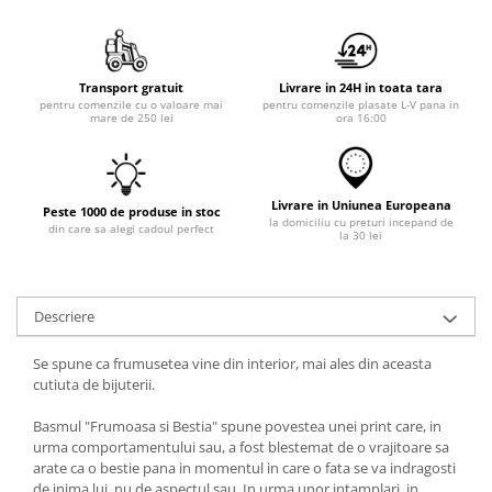
Transport gratuit
Livrare in 24H in toata tara
pentru comenzile cu o valoare mai
pentru comenzile plasate L-V pana in
mare de 250 lei
ora 16:00
Livrare in Uniunea Europeana
Peste 1000 de produse in stoc
la domiciliu cu preturi incepand de
din care sa alegi cadoul perfect
la 30 lei
Descriere
Se spune ca frumusetea vine din interior, mai ales din aceasta
cutiuta de bijuterii.
Basmul "Frumoasa si Bestia" spune povestea unei print care, in
urma comportamentului sau, a fost blestemat de o vrajitoare sa
arate ca o bestie pana in momentul in care o fata se va indragosti
de inima lui, nu de aspectul sau. In urma unor intamplari, in