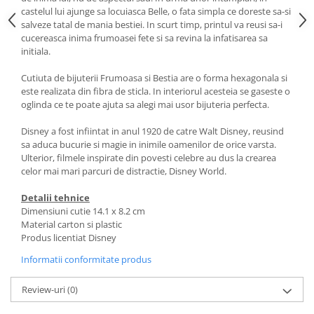
castelul lui ajunge sa locuiasca Belle, o fata simpla ce doreste sa-si
salveze tatal de mania bestiei. In scurt timp, printul va reusi sa-i
cucereasca inima frumoasei fete si sa revina la infatisarea sa
initiala.
Cutiuta de bijuterii Frumoasa si Bestia are o forma hexagonala si
este realizata din fibra de sticla. In interiorul acesteia se gaseste o
oglinda ce te poate ajuta sa alegi mai usor bijuteria perfecta.
Disney a fost infiintat in anul 1920 de catre Walt Disney, reusind
sa aduca bucurie si magie in inimile oamenilor de orice varsta.
Ulterior, filmele inspirate din povesti celebre au dus la crearea
celor mai mari parcuri de distractie, Disney World.
Detalii tehnice
Dimensiuni cutie 14.1 x 8.2 cm
Material carton si plastic
Produs licentiat Disney
Informatii conformitate produs
Review-uri
(0)