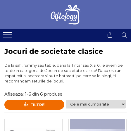
Jucarii
Robotica & Machete 3D
Gadgeturi & utile
Home & deco
Idei de cadouri
Hexbugs
Robotica
Instrumente multifunctionale
Accesorii bucatarie
Idei de cadouri pentru Femei
Jucarii cu telecomanda
Machete 3D din Metal
Gadgeturi si accesorii pentru
Cani si pahare
Idei de cadouri pentru Copii
birou
Jucarii de plus
Seturi de constructii magnetice
Ceasuri
Idei de cadouri pentru Barbati
Jocuri de societate clasice
Kendama & Juggling
Decoratiuni & Accesorii living
Idei de cadouri pentru Colegi
De la sah, rummy sau table, pana la Tintar sau X si 0, le avem pe
Accesorii Pill & Kendama
Lampi si lumini
Idei de cadouri pentru Geeks
toate in categoria de Jocuri de societate clasice! Daca esti un
Fidget Spinner
impatimit al acestora si nu te hotarasti pe care sa le alegi, iti
Postere & Tablouri
Idei de cadouri pentru Muzicieni
recomandam seturile de jocuri.
Kendama
Presuri intrare
Idei de cadouri pentru Ciclisti
Kendama Custom
Afiseaza:
1-
6
din
6
produse
Stickere
Idei de cadouri sub 100 lei
Kururin
Pill Kendama & RingDama
Termosuri
Felicitari animate
FILTRE
Plastilina inteligenta
Tricouri de colorat
Yoyo