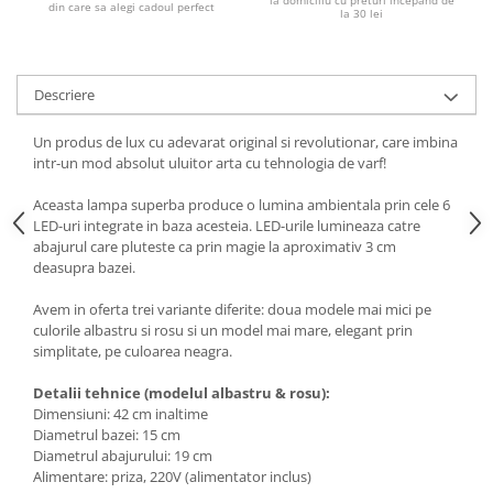
la domiciliu cu preturi incepand de
din care sa alegi cadoul perfect
la 30 lei
Descriere
Un produs de lux cu adevarat original si revolutionar, care imbina
intr-un mod absolut uluitor arta cu tehnologia de varf!
Aceasta lampa superba produce o lumina ambientala prin cele 6
LED-uri integrate in baza acesteia. LED-urile lumineaza catre
abajurul care pluteste ca prin magie la aproximativ 3 cm
deasupra bazei.
Avem in oferta trei variante diferite: doua modele mai mici pe
culorile albastru si rosu si un model mai mare, elegant prin
simplitate, pe culoarea neagra.
Detalii tehnice (modelul albastru & rosu):
Dimensiuni: 42 cm inaltime
Diametrul bazei: 15 cm
Diametrul abajurului: 19 cm
Alimentare: priza, 220V (alimentator inclus)