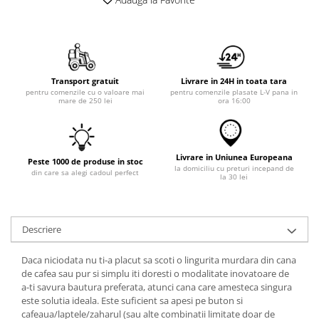
Transport gratuit
Livrare in 24H in toata tara
pentru comenzile cu o valoare mai
pentru comenzile plasate L-V pana in
mare de 250 lei
ora 16:00
Livrare in Uniunea Europeana
Peste 1000 de produse in stoc
la domiciliu cu preturi incepand de
din care sa alegi cadoul perfect
la 30 lei
Descriere
Daca niciodata nu ti-a placut sa scoti o lingurita murdara din cana
de cafea sau pur si simplu iti doresti o modalitate inovatoare de
a-ti savura bautura preferata, atunci cana care amesteca singura
este solutia ideala. Este suficient sa apesi pe buton si
cafeaua/laptele/zaharul (sau alte combinatii limitate doar de