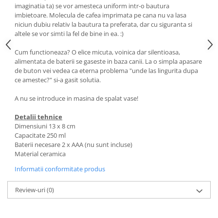
imaginatia ta) se vor amesteca uniform intr-o bautura
imbietoare. Molecula de cafea imprimata pe cana nu va lasa
niciun dubiu relativ la bautura ta preferata, dar cu siguranta si
altele se vor simti la fel de bine in ea. :)
Cum functioneaza? O elice micuta, voinica dar silentioasa,
alimentata de baterii se gaseste in baza canii. La o simpla apasare
de buton vei vedea ca eterna problema "unde las lingurita dupa
ce amestec?" si-a gasit solutia.
A nu se introduce in masina de spalat vase!
Detalii tehnice
Dimensiuni 13 x 8 cm
Capacitate 250 ml
Baterii necesare 2 x AAA (nu sunt incluse)
Material ceramica
Informatii conformitate produs
Review-uri
(0)