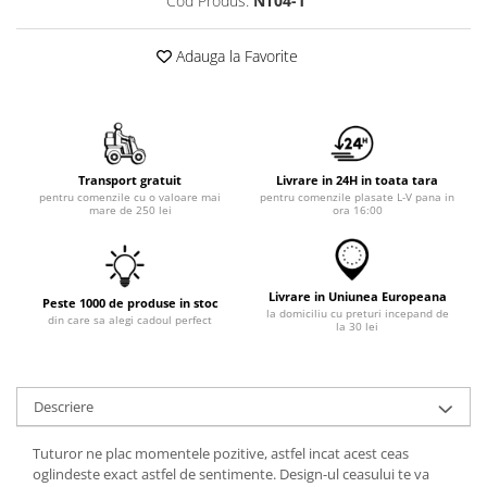
Cod Produs:
NT04-1
Adauga la Favorite
Transport gratuit
Livrare in 24H in toata tara
pentru comenzile cu o valoare mai
pentru comenzile plasate L-V pana in
mare de 250 lei
ora 16:00
Livrare in Uniunea Europeana
Peste 1000 de produse in stoc
la domiciliu cu preturi incepand de
din care sa alegi cadoul perfect
la 30 lei
Descriere
Tuturor ne plac momentele pozitive, astfel incat acest ceas
oglindeste exact astfel de sentimente. Design-ul ceasului te va