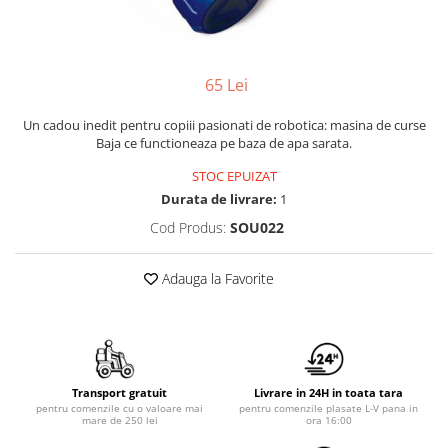
Yoyo
65 Lei
Un cadou inedit pentru copiii pasionati de robotica: masina de curse
Baja ce functioneaza pe baza de apa sarata.
STOC EPUIZAT
Durata de livrare:
1
Cod Produs:
SOU022
Adauga la Favorite
Transport gratuit
Livrare in 24H in toata tara
pentru comenzile cu o valoare mai
pentru comenzile plasate L-V pana in
mare de 250 lei
ora 16:00