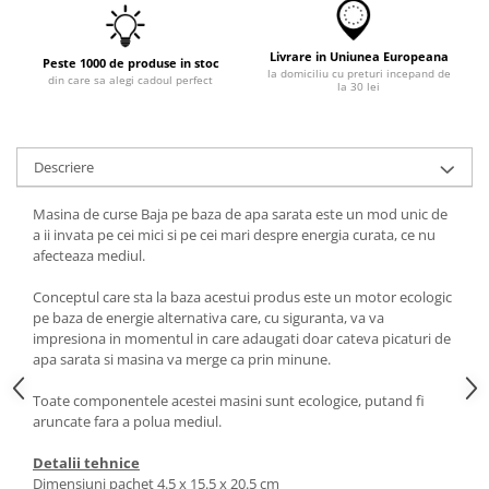
Livrare in Uniunea Europeana
Peste 1000 de produse in stoc
la domiciliu cu preturi incepand de
din care sa alegi cadoul perfect
la 30 lei
Descriere
Masina de curse Baja pe baza de apa sarata este un mod unic de
a ii invata pe cei mici si pe cei mari despre energia curata, ce nu
afecteaza mediul.
Conceptul care sta la baza acestui produs este un motor ecologic
pe baza de energie alternativa care, cu siguranta, va va
impresiona in momentul in care adaugati doar cateva picaturi de
apa sarata si masina va merge ca prin minune.
Toate componentele acestei masini sunt ecologice, putand fi
aruncate fara a polua mediul.
Detalii tehnice
Dimensiuni pachet 4.5 x 15.5 x 20.5 cm