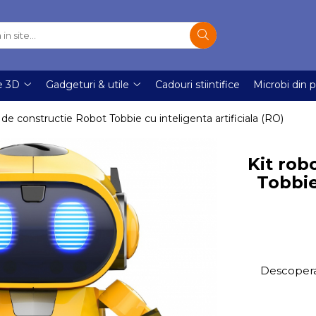
e 3D
Gadgeturi & utile
Cadouri stiintifice
Microbi din p
 de constructie Robot Tobbie cu inteligenta artificiala (RO)
Kit rob
Tobbie
Descopera-