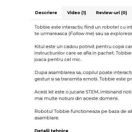
Descriere
Video
(1)
Review-uri
(0)
Tobbie este interactiv, fiind un robotel cu in
te urmareasca (
Follow me
) sau sa exploreze 
Kitul este un cadou potrivit pentru copiii ca
instructiunilor care se afla in pachet. Tobbie
joaca pentru cel mic.
Dupa asamblarea sa, copilul poate interactio
gesturi si sa transmita emotii. Tobbie este p
Acest kit este o jucarie STEM, imbinand notiu
mai multe notiuni din aceste domenii.
Robotul Tobbie functioneaza pe baza de alim
asamblare.
Detalii tehnice