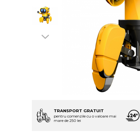
TRANSPORT GRATUIT
pentru comenzile cu o valoare mai
mare de 250 lei