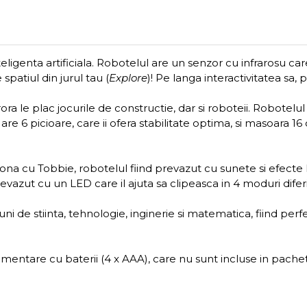
teligenta artificiala. Robotelul are un senzor cu infrarosu ca
spatiul din jurul tau (
Explore
)! Pe langa interactivitatea sa, p
rora le plac jocurile de constructie, dar si roboteii. Robote
 are 6 picioare, care ii ofera stabilitate optima, si masoara 
na cu Tobbie, robotelul fiind prevazut cu sunete si efecte 
revazut cu un LED care il ajuta sa clipeasca in 4 moduri diferi
ni de stiinta, tehnologie, inginerie si matematica, fiind perf
entare cu baterii (4 x AAA), care nu sunt incluse in pachet