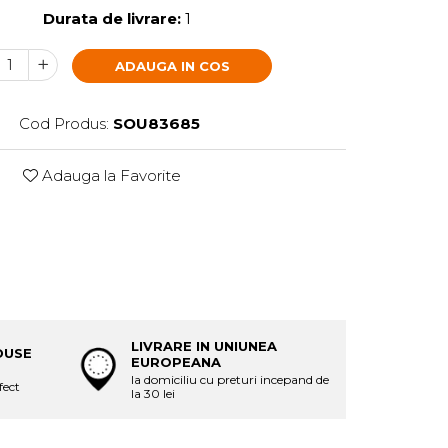
Durata de livrare:
1
ADAUGA IN COS
Cod Produs:
SOU83685
Adauga la Favorite
LIVRARE IN UNIUNEA
DUSE
EUROPEANA
la domiciliu cu preturi incepand de
fect
la 30 lei