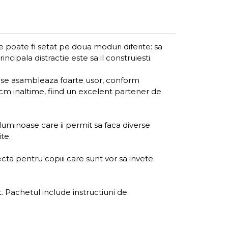
re poate fi setat pe doua moduri diferite: sa
rincipala distractie este sa il construiesti.
lul se asambleaza foarte usor, conform
16 cm inaltime, fiind un excelent partener de
luminoase care ii permit sa faca diverse
te.
ecta pentru copiii care sunt vor sa invete
. Pachetul include instructiuni de