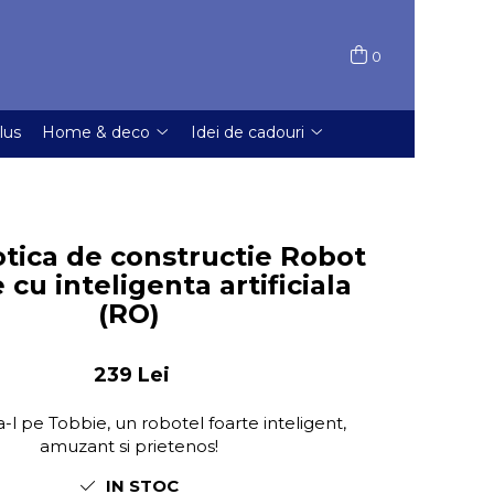
0
lus
Home & deco
Idei de cadouri
otica de constructie Robot
 cu inteligenta artificiala
(RO)
239 Lei
l pe Tobbie, un robotel foarte inteligent,
amuzant si prietenos!
IN STOC