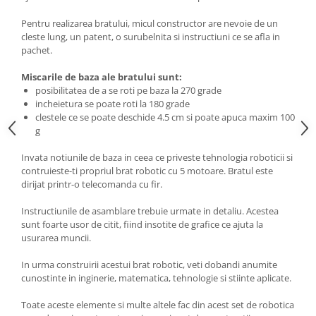
Pentru realizarea bratului, micul constructor are nevoie de un
cleste lung, un patent, o surubelnita si instructiuni ce se afla in
pachet.
Miscarile de baza ale bratului sunt:
posibilitatea de a se roti pe baza la 270 grade
incheietura se poate roti la 180 grade
clestele ce se poate deschide 4.5 cm si poate apuca maxim 100
g
Invata notiunile de baza in ceea ce priveste tehnologia roboticii si
contruieste-ti propriul brat robotic cu 5 motoare. Bratul este
dirijat printr-o telecomanda cu fir.
Instructiunile de asamblare trebuie urmate in detaliu. Acestea
sunt foarte usor de citit, fiind insotite de grafice ce ajuta la
usurarea muncii.
In urma construirii acestui brat robotic, veti dobandi anumite
cunostinte in inginerie, matematica, tehnologie si stiinte aplicate.
Toate aceste elemente si multe altele fac din acest set de robotica