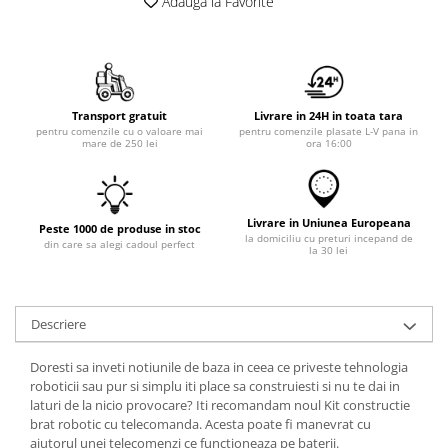
Adauga la Favorite
Transport gratuit
Livrare in 24H in toata tara
pentru comenzile cu o valoare mai
pentru comenzile plasate L-V pana in
mare de 250 lei
ora 16:00
Livrare in Uniunea Europeana
Peste 1000 de produse in stoc
la domiciliu cu preturi incepand de
din care sa alegi cadoul perfect
la 30 lei
Descriere
Doresti sa inveti notiunile de baza in ceea ce priveste tehnologia
roboticii sau pur si simplu iti place sa construiesti si nu te dai in
laturi de la nicio provocare? Iti recomandam noul Kit constructie
brat robotic cu telecomanda. Acesta poate fi manevrat cu
ajutorul unei telecomenzi ce functioneaza pe baterii.