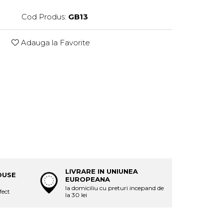
Cod Produs:
GB13
Adauga la Favorite
LIVRARE IN UNIUNEA
DUSE
EUROPEANA
la domiciliu cu preturi incepand de
fect
la 30 lei