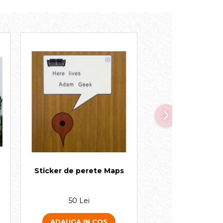
Sticker de perete Maps
Sticker de lapt
Screen (BS
50 Lei
55 Lei
ADAUGA IN COS
ADAUGA IN 