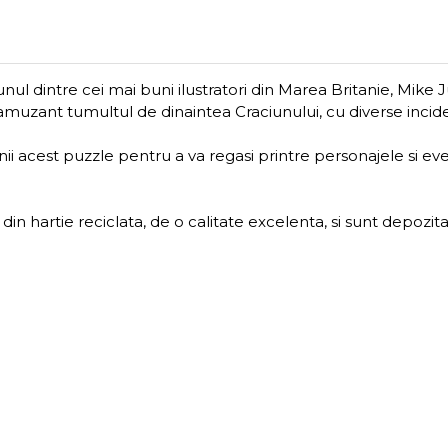
unul dintre cei mai buni ilustratori din Marea Britanie, Mike
l amuzant tumultul de dinaintea Craciunului, cu diverse incid
i acest puzzle pentru a va regasi printre personajele si eve
 din hartie reciclata, de o calitate excelenta, si sunt depozi