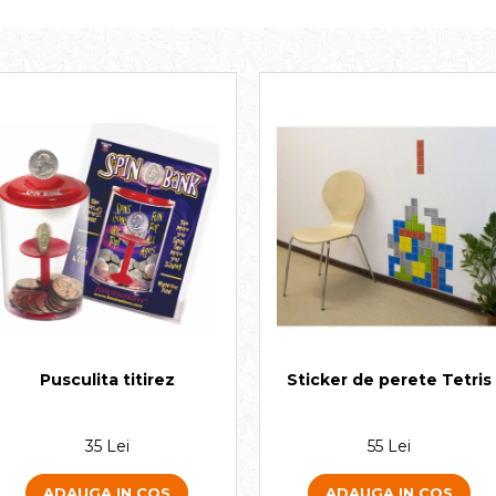
Sticker de perete Tetris
Pusculita titirez
55 Lei
35 Lei
ADAUGA IN COS
ADAUGA IN COS