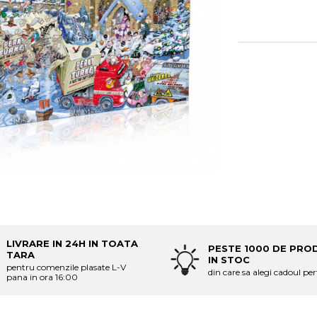
LIVRARE IN 24H IN TOATA
PESTE 1000 DE PRO
TARA
IN STOC
pentru comenzile plasate L-V
din care sa alegi cadoul per
pana in ora 16:00