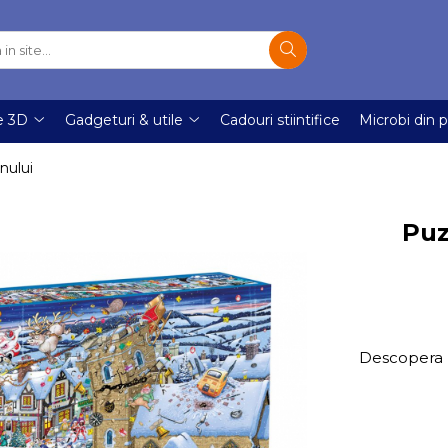
e 3D
Gadgeturi & utile
Cadouri stiintifice
Microbi din p
nului
Puz
Descopera M