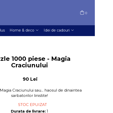
0
lus
Home & deco
Idei de cadouri
zle 1000 piese - Magia
Craciunului
90 Lei
agia Craciunului sau... haosul de dinaintea
sarbatorilor linistite!
STOC EPUIZAT
Durata de livrare:
1