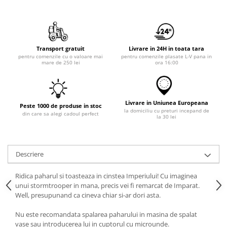
Transport gratuit
Livrare in 24H in toata tara
pentru comenzile cu o valoare mai
pentru comenzile plasate L-V pana in
mare de 250 lei
ora 16:00
Livrare in Uniunea Europeana
Peste 1000 de produse in stoc
la domiciliu cu preturi incepand de
din care sa alegi cadoul perfect
la 30 lei
Descriere
Ridica paharul si toasteaza in cinstea Imperiului! Cu imaginea
unui stormtrooper in mana, precis vei fi remarcat de Imparat.
Well, presupunand ca cineva chiar si-ar dori asta.
Nu este recomandata spalarea paharului in masina de spalat
vase sau introducerea lui in cuptorul cu microunde.