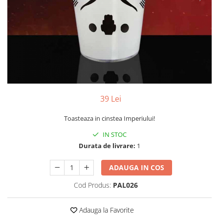
Yoyo
39 Lei
Toasteaza in cinstea Imperiului!
IN STOC
Durata de livrare:
1
ADAUGA IN COS
Cod Produs:
PAL026
Adauga la Favorite