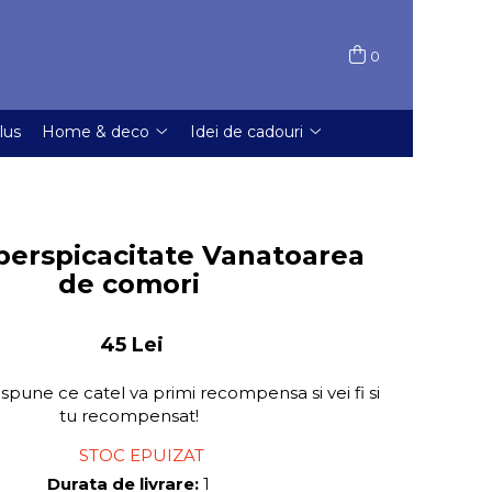
0
lus
Home & deco
Idei de cadouri
perspicacitate Vanatoarea
de comori
45 Lei
 spune ce catel va primi recompensa si vei fi si
tu recompensat!
STOC EPUIZAT
Durata de livrare:
1