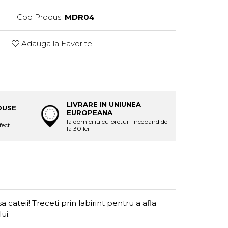
Cod Produs:
MDR04
Adauga la Favorite
LIVRARE IN UNIUNEA
DUSE
EUROPEANA
la domiciliu cu preturi incepand de
fect
la 30 lei
teii! Treceti prin labirint pentru a afla
ui.