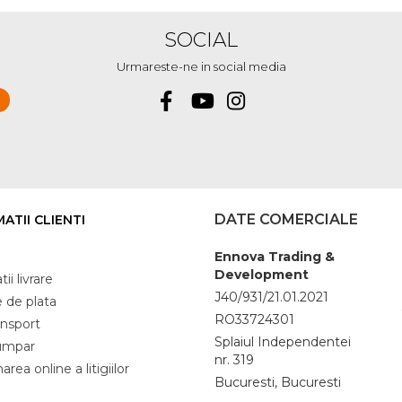
SOCIAL
Urmareste-ne in social media
DATE COMERCIALE
ATII CLIENTI
Ennova Trading &
Development
ii livrare
J40/931/21.01.2021
 de plata
RO33724301
ansport
Splaiul Independentei
umpar
nr. 319
area online a litigiilor
Bucuresti, Bucuresti