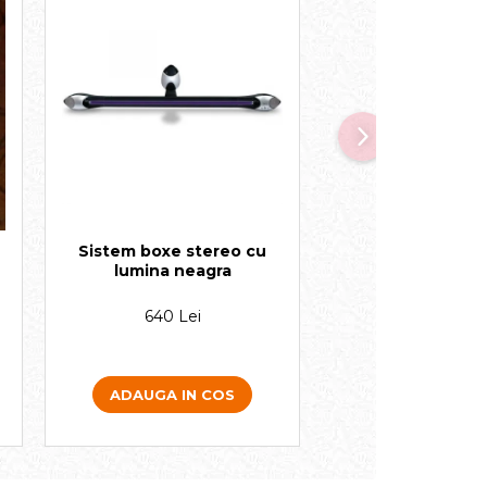
Sistem boxe stereo cu
Manusi pen
lumina neagra
touchscreen 
640 Lei
40 Lei
ADAUGA IN COS
VEZI VARIA