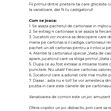
Fii primul dintre prietenii tai care ghiceste
la vanatoare, dar fii tu castigatorul!
Cum se joaca:
1. Se asaza pachetul de cartonase in mijlocul 
2. Se extrag 4 cartonase si se asaza la fiecar
3. Jucatorii vor incerca sa descopere care d
mana pe cartonas si il castiga, cartonasul re
pachet un alt cartonas pentru a il inlocui pe 
4. Atentie la cartonasul special „Viata de ca
apare, jucatorul care va striga primul „Viata
5. Dupa ce au fost extrase si intoarse toate 
punctele. Nu uitati! Fiecare cartonas valore
6. Jucatorul care a adunat cele mai multe pu
7. Daaar... asta nu e tot! Se vor amesteca di
pozitia in care este cainele de pe cartonasul e
Vanatoarea de comori este un joc amuzant de 
Ofera copiilor un joc distractiv, prin care sa is