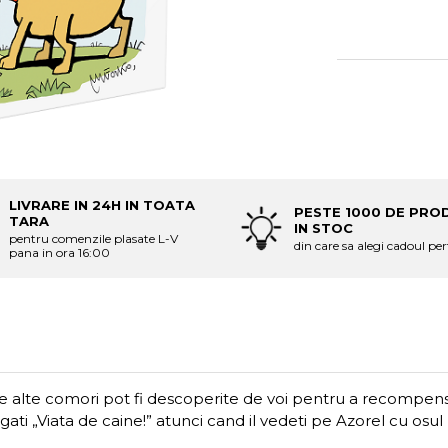
LIVRARE IN 24H IN TOATA
PESTE 1000 DE PRO
TARA
IN STOC
pentru comenzile plasate L-V
din care sa alegi cadoul per
pana in ora 16:00
alte comori pot fi descoperite de voi pentru a recompensa ca
ati „Viata de caine!” atunci cand il vedeti pe Azorel cu osul l