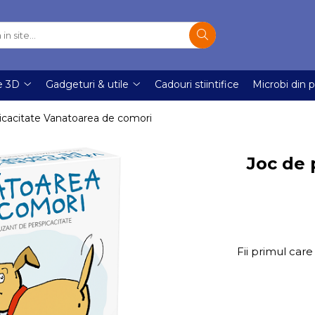
e 3D
Gadgeturi & utile
Cadouri stiintifice
Microbi din p
icacitate Vanatoarea de comori
Joc de 
Fii primul care