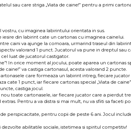
 catelul sau care striga „Viata de caine!” pentru a primi cart
vostru, cu imaginea labirintului orientata in sus.
e iesire din labirint cate un cartonas cu imaginea cainelui.
intre caini va ajunge la comoara, urmarind traseul din labiri
spectiv valorand 1 punct. Jucatorul va pune in dreptul sau ca
cel luat de jucatorul castigator.
ine”! In orice moment al jocului, poate aparea un cartonas sp
 de caine!” va castiga cartonasul, acesta valorand 2 puncte.
cartonasele care formeaza un labirint intreg, fiecare jucator
aza cate 1 punct, iar fiecare cartonas special „Viata de cain
ncte, castiga jocul.
n nou toate cartonasele, iar fiecare jucator care a pierdut tr
xtras. Pentru a va distra si mai mult, nu va sfiiti sa faceti po
perspicacitate, pentru copii de peste 6 ani. Jocul include 
i dezvolte abilitatile sociale, istetimea si spiritul competitiv!