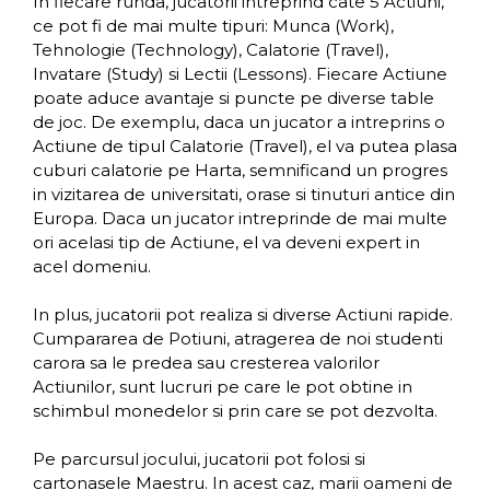
In fiecare runda, jucatorii intreprind cate 5 Actiuni,
ce pot fi de mai multe tipuri: Munca (Work),
Tehnologie (Technology), Calatorie (Travel),
Invatare (Study) si Lectii (Lessons). Fiecare Actiune
poate aduce avantaje si puncte pe diverse table
de joc. De exemplu, daca un jucator a intreprins o
Actiune de tipul Calatorie (Travel), el va putea plasa
cuburi calatorie pe Harta, semnificand un progres
in vizitarea de universitati, orase si tinuturi antice din
Europa. Daca un jucator intreprinde de mai multe
ori acelasi tip de Actiune, el va deveni expert in
acel domeniu.
In plus, jucatorii pot realiza si diverse Actiuni rapide.
Cumpararea de Potiuni, atragerea de noi studenti
carora sa le predea sau cresterea valorilor
Actiunilor, sunt lucruri pe care le pot obtine in
schimbul monedelor si prin care se pot dezvolta.
Pe parcursul jocului, jucatorii pot folosi si
cartonasele Maestru. In acest caz, marii oameni de