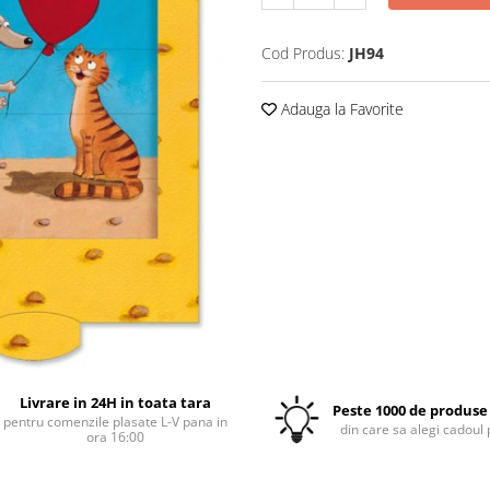
Cod Produs:
JH94
Adauga la Favorite
Livrare in 24H in toata tara
Peste 1000 de produse 
pentru comenzile plasate L-V pana in
din care sa alegi cadoul 
ora 16:00