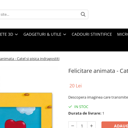
ETE 3D
GADGETURI & UTILE
CADOURI STIINTIFICE
MICR
 animata - Catel si pisica indragostiti
Felicitare animata - Cat
20 Lei
Descopera imaginea care transmite 
IN STOC
Durata de livrare:
1
ADAUG