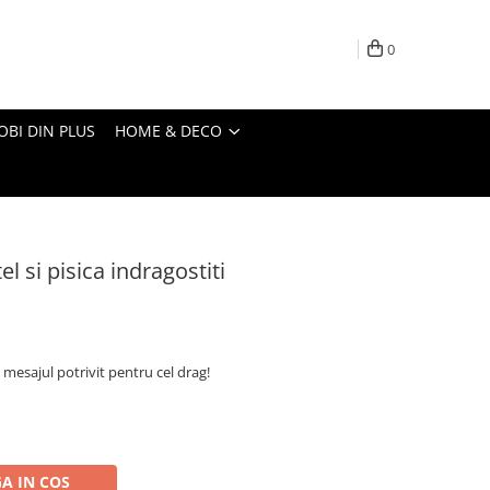
0
OBI DIN PLUS
HOME & DECO
el si pisica indragostiti
mesajul potrivit pentru cel drag!
A IN COS