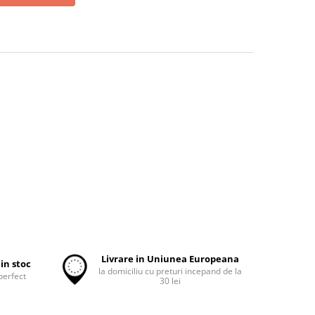
Livrare in Uniunea Europeana
in stoc
la domiciliu cu preturi incepand de la
perfect
30 lei