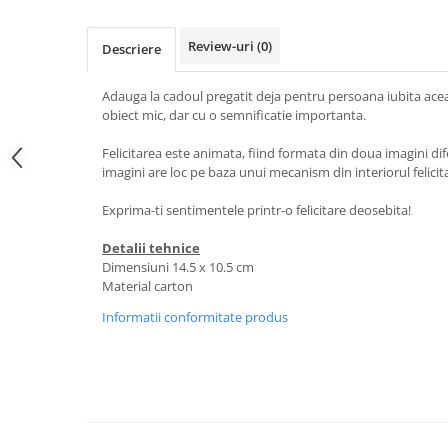
Review-uri
(0)
Descriere
Adauga la cadoul pregatit deja pentru persoana iubita aceas
obiect mic, dar cu o semnificatie importanta.
Felicitarea este animata, fiind formata din doua imagini dife
imagini are loc pe baza unui mecanism din interiorul felicitar
Exprima-ti sentimentele printr-o felicitare deosebita!
Detalii tehnice
Dimensiuni 14.5 x 10.5 cm
Material carton
Informatii conformitate produs