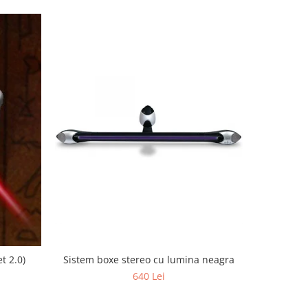
Sistem boxe stereo cu lumina neagra
Manusi 
t 2.0)
640 Lei