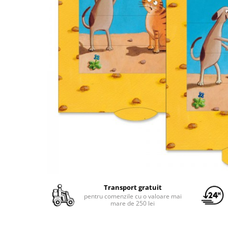
Yoyo
Transport gratuit
pentru comenzile cu o valoare mai
mare de 250 lei