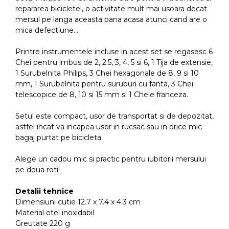
repararea bicicletei, o activitate mult mai usoara decat
mersul pe langa aceasta pana acasa atunci cand are o
mica defectiune…
Printre instrumentele incluse in acest set se regasesc 6
Chei pentru imbus de 2, 2.5, 3, 4, 5 si 6, 1 Tija de extensie,
1 Surubelnita Philips, 3 Chei hexagonale de 8, 9 si 10
mm, 1 Surubelnita pentru suruburi cu fanta, 3 Chei
telescopice de 8, 10 si 15 mm si 1 Cheie franceza.
Setul este compact, usor de transportat si de depozitat,
astfel incat va incapea usor in rucsac sau in orice mic
bagaj purtat pe bicicleta.
Alege un cadou mic si practic pentru iubitorii mersului
pe doua roti!
Detalii tehnice
Dimensiuni cutie 12.7 x 7.4 x 4.3 cm
Material otel inoxidabil
Greutate 220 g