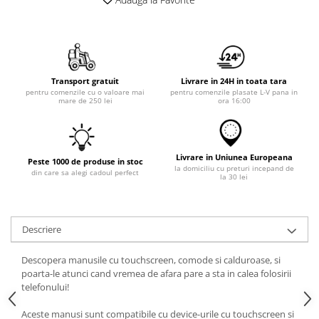
Transport gratuit
Livrare in 24H in toata tara
pentru comenzile cu o valoare mai
pentru comenzile plasate L-V pana in
mare de 250 lei
ora 16:00
Livrare in Uniunea Europeana
Peste 1000 de produse in stoc
la domiciliu cu preturi incepand de
din care sa alegi cadoul perfect
la 30 lei
Descriere
Descopera manusile cu touchscreen, comode si calduroase, si
poarta-le atunci cand vremea de afara pare a sta in calea folosirii
telefonului!
Aceste manusi sunt compatibile cu device-urile cu touchscreen si