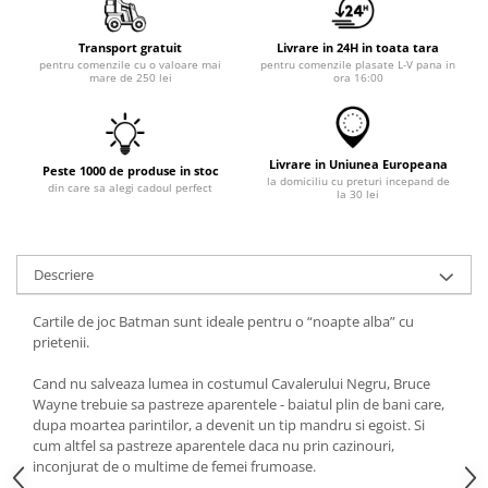
Transport gratuit
Livrare in 24H in toata tara
pentru comenzile cu o valoare mai
pentru comenzile plasate L-V pana in
mare de 250 lei
ora 16:00
Livrare in Uniunea Europeana
Peste 1000 de produse in stoc
la domiciliu cu preturi incepand de
din care sa alegi cadoul perfect
la 30 lei
Descriere
Cartile de joc Batman sunt ideale pentru o “noapte alba” cu
prietenii.
Cand nu salveaza lumea in costumul Cavalerului Negru, Bruce
Wayne trebuie sa pastreze aparentele - baiatul plin de bani care,
dupa moartea parintilor, a devenit un tip mandru si egoist. Si
cum altfel sa pastreze aparentele daca nu prin cazinouri,
inconjurat de o multime de femei frumoase.