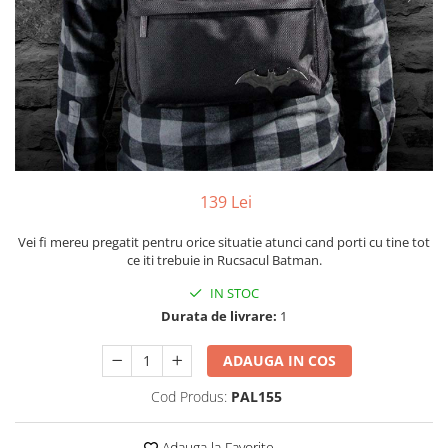
Yoyo
139 Lei
Vei fi mereu pregatit pentru orice situatie atunci cand porti cu tine tot
ce iti trebuie in Rucsacul Batman.
IN STOC
Durata de livrare:
1
ADAUGA IN COS
Cod Produs:
PAL155
Adauga la Favorite