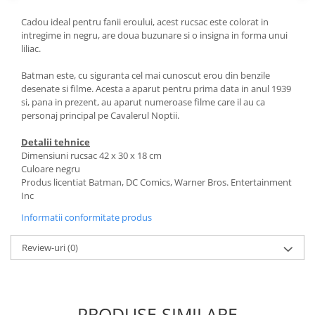
Cadou ideal pentru fanii eroului, acest rucsac este colorat in
intregime in negru, are doua buzunare si o insigna in forma unui
liliac.
Batman este, cu siguranta cel mai cunoscut erou din benzile
desenate si filme. Acesta a aparut pentru prima data in anul 1939
si, pana in prezent, au aparut numeroase filme care il au ca
personaj principal pe Cavalerul Noptii.
Detalii tehnice
Dimensiuni rucsac 42 x 30 x 18 cm
Culoare negru
Produs licentiat Batman, DC Comics, Warner Bros. Entertainment
Inc
Informatii conformitate produs
Review-uri
(0)
PRODUSE SIMILARE