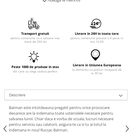
Transport gratuit
Livrare in 24H in toata tara
pentru comenzile cu o valoare mai
pentru comenzile plasate L-V pana in
mare de 250 lei
ora 16:00
Livrare in Uniunea Europeana
Peste 1000 de produse in stoc
la domiciliu cu preturi incepand de
din care sa alegi cadoul perfect
la 30 lei
Descriere
Batman este intotdeauna pregatit pentru orice provocare
deoarece are la indemana toate ustensilele necesare pentru
salvarea lumii. Chiar daca e vorba de scoala, lucruri necesare
pentru serviciu sau calatorii, asigura-te ca si tu ai totul la
indemana in noul Rucsac Batman.