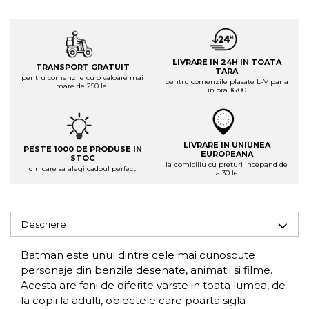
LIVRARE IN 24H IN TOATA
TRANSPORT GRATUIT
TARA
pentru comenzile cu o valoare mai
pentru comenzile plasate L-V pana
mare de 250 lei
in ora 16:00
LIVRARE IN UNIUNEA
PESTE 1000 DE PRODUSE IN
EUROPEANA
STOC
la domiciliu cu preturi incepand de
din care sa alegi cadoul perfect
la 30 lei
Descriere
Batman este unul dintre cele mai cunoscute
personaje din benzile desenate, animatii si filme.
Acesta are fani de diferite varste in toata lumea, de
la copii la adulti, obiectele care poarta sigla