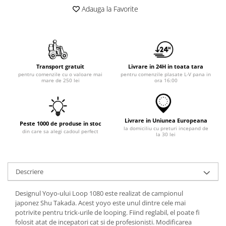
Adauga la Favorite
Transport gratuit
Livrare in 24H in toata tara
pentru comenzile cu o valoare mai
pentru comenzile plasate L-V pana in
mare de 250 lei
ora 16:00
Livrare in Uniunea Europeana
Peste 1000 de produse in stoc
la domiciliu cu preturi incepand de
din care sa alegi cadoul perfect
la 30 lei
Descriere
Designul Yoyo-ului Loop 1080 este realizat de campionul
japonez
Shu Takada. Acest yoyo este unul dintre cele mai
potrivite pentru trick-urile de looping. Fiind reglabil, el poate fi
folosit atat de incepatori cat si de profesionisti. Modificarea