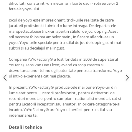
dificultatii consta intr-un mecanism foarte usor - rotirea celor 2
fete ale yoyo-ului.
Jocul de yoyo este impresionant, trick-urile realizate de catre
jucatorii profesionisti uimind o lume intreaga. De departe cele
mai spectaculoase trick-uri apartin stilului de joc looping. Acest
stil necesita folosirea ambelor maini, in fiecare aflandu-se un
yoyo. Yoyo-urile speciale pentru stilul de joc de looping sunt mai
subtiri si au decalajul mai ingust.
Compania YoYoFactory® a fost fondata in 2003 de superstarul
YoHans (Hans Van Dan Elzen) avand ca scop crearea si
dezvoltarea unor tehnologii patentate pentru a transforma Yoyo-
ul intr-o experienta cat mai placuta.
In prezent, YoYoFactory® produce cele mai bune Yoyo-uri din
lume atat pentru jucatorii profesionisti, pentru detinatorii de
recorduri mondiale, pentru campionii nationali si mondiali, cat si
pentru jucatorii incepatori sau amatori. In oricare categorie te-ai
incadra, YoYoFactory® are Yoyo-ul perfect pentru stilul sau
indemanarea ta.
Detalii tehnice