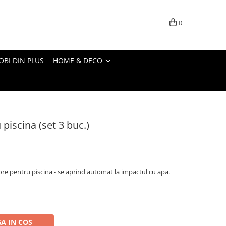
0
OBI DIN PLUS
HOME & DECO
piscina (set 3 buc.)
ore pentru piscina - se aprind automat la impactul cu apa.
A IN COS