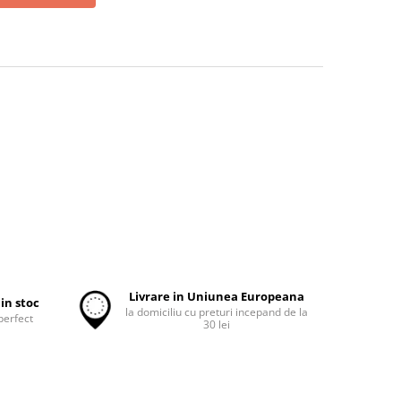
Livrare in Uniunea Europeana
in stoc
la domiciliu cu preturi incepand de la
perfect
30 lei