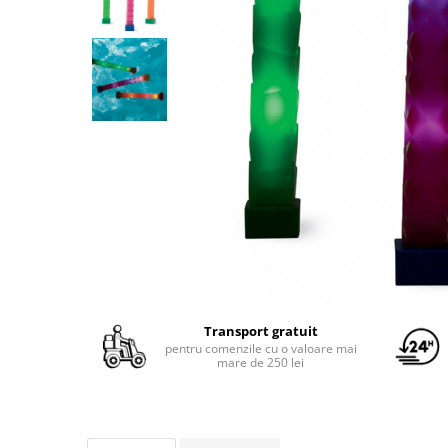
Yoyo
Transport gratuit
pentru comenzile cu o valoare mai
mare de 250 lei