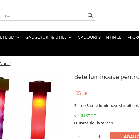
ETE 3D
GADGETURI & UTILE
CADOURI STIINTIFICE
MICR
3 buc.)
Bete luminoase pentru 
95 Lei
Set de 3 bete luminoase si multicol
IN STOC
Durata de livrare:
1
ADAUG