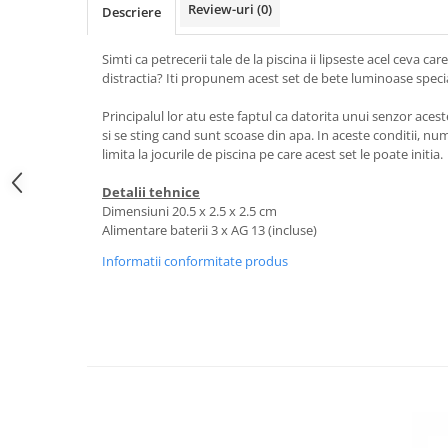
Review-uri
(0)
Descriere
Simti ca petrecerii tale de la piscina ii lipseste acel ceva c
distractia? Iti propunem acest set de bete luminoase speci
Principalul lor atu este faptul ca datorita unui senzor aces
si se sting cand sunt scoase din apa. In aceste conditii, numa
limita la jocurile de piscina pe care acest set le poate initia.
Detalii tehnice
Dimensiuni 20.5 x 2.5 x 2.5 cm
Alimentare baterii 3 x AG 13 (incluse)
Informatii conformitate produs