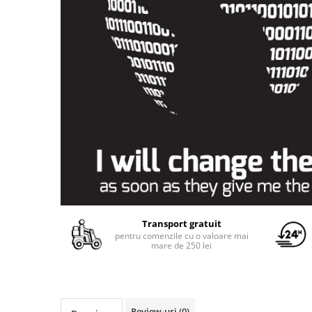
Yoyo
Transport gratuit
pentru comenzile cu o valoare mai
mare de 250 lei
Review-uri
(0)