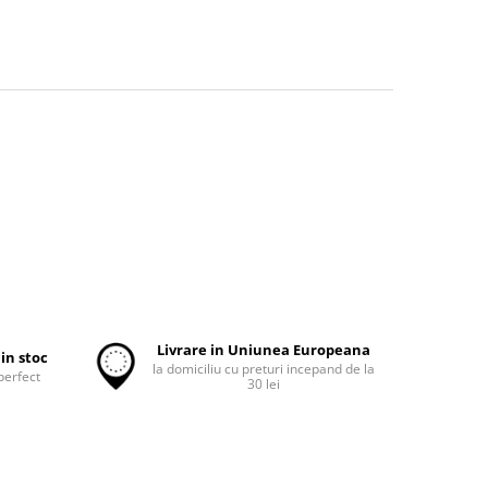
Livrare in Uniunea Europeana
in stoc
la domiciliu cu preturi incepand de la
perfect
30 lei