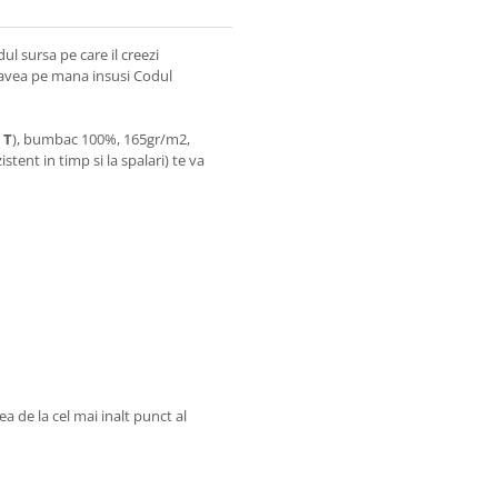
ul sursa pe care il creezi
i avea pe mana insusi Codul
 T
), bumbac 100%, 165gr/m2,
stent in timp si la spalari) te va
 de la cel mai inalt punct al