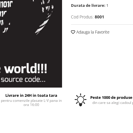
Durata de livrare:
1
Cod Produs:
8001
Adauga la Favorite
Livrare in 24H in toata tara
Peste 1000 de produse 
pentru comenzile plasate L-V pana in
din care sa alegi cadoul 
ora 16:00