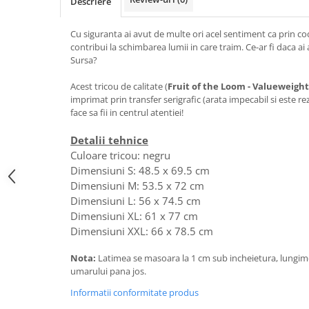
Descriere
Cu siguranta ai avut de multe ori acel sentiment ca prin cod
contribui la schimbarea lumii in care traim. Ce-ar fi daca a
Sursa?
Acest tricou de calitate (
Fruit of the Loom - Valueweight
imprimat prin transfer serigrafic (arata impecabil si este rezi
face sa fii in centrul atentiei!
Detalii tehnice
Culoare tricou: negru
Dimensiuni S: 48.5 x 69.5 cm
Dimensiuni M: 53.5 x 72 cm
Dimensiuni L: 56 x 74.5 cm
Dimensiuni XL: 61 x 77 cm
Dimensiuni XXL: 66 x 78.5 cm
Nota:
Latimea se masoara la 1 cm sub incheietura, lungimea
umarului pana jos.
Informatii conformitate produs