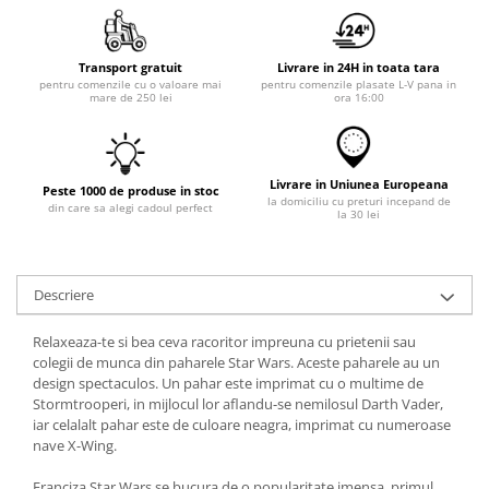
Transport gratuit
Livrare in 24H in toata tara
pentru comenzile cu o valoare mai
pentru comenzile plasate L-V pana in
mare de 250 lei
ora 16:00
Livrare in Uniunea Europeana
Peste 1000 de produse in stoc
la domiciliu cu preturi incepand de
din care sa alegi cadoul perfect
la 30 lei
Descriere
Relaxeaza-te si bea ceva racoritor impreuna cu prietenii sau
colegii de munca din paharele Star Wars. Aceste paharele au un
design spectaculos. Un pahar este imprimat cu o multime de
Stormtrooperi, in mijlocul lor aflandu-se nemilosul Darth Vader,
iar celalalt pahar este de culoare neagra, imprimat cu numeroase
nave X-Wing.
Franciza Star Wars se bucura de o popularitate imensa, primul