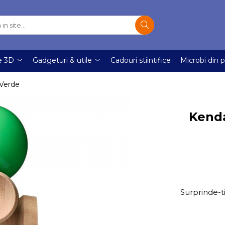
e 3D
Gadgeturi & utile
Cadouri stiintifice
Microbi din p
 Verde
Kenda
Surprinde-t