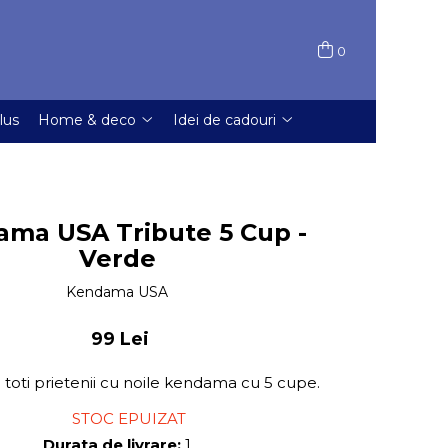
0
lus
Home & deco
Idei de cadouri
ma USA Tribute 5 Cup -
Verde
Kendama USA
99 Lei
i toti prietenii cu noile kendama cu 5 cupe.
STOC EPUIZAT
Durata de livrare:
1