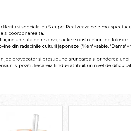
ferita si speciala, cu 5 cupe. Realizeaza cele mai spectacul
ea si coordonarea ta.
 include ata de rezerva, sticker si instructiuni de folosire.
e din radacinile culturii japoneze ("Ken"=sabie, "Dama"=ming
joc provocator si presupune aruncarea si prinderea unei m
uni si pozitii, fiecareia fiindu-i atribuit un nivel de dificulta