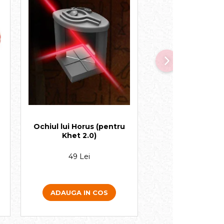
Ochiul lui Horus (pentru
Hotelul Burj A
Khet 2.0)
49 Lei
39 Lei
ADAUGA IN COS
ADAUGA IN 