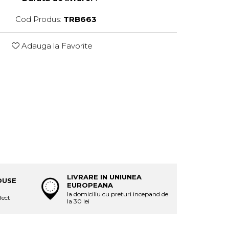
Cod Produs:
TRB663
Adauga la Favorite
LIVRARE IN UNIUNEA
DUSE
EUROPEANA
la domiciliu cu preturi incepand de
fect
la 30 lei