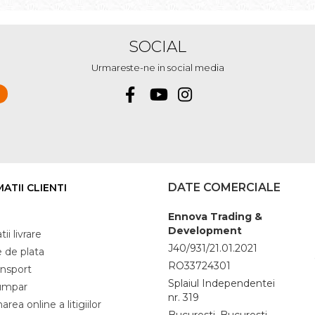
SOCIAL
Urmareste-ne in social media
DATE COMERCIALE
ATII CLIENTI
Ennova Trading &
Development
ii livrare
J40/931/21.01.2021
 de plata
RO33724301
ansport
Splaiul Independentei
umpar
nr. 319
area online a litigiilor