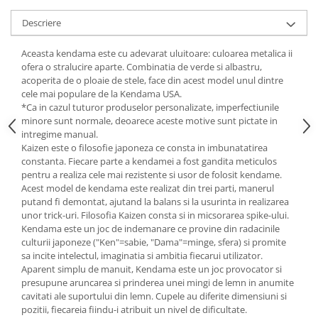
Descriere
Aceasta kendama este cu adevarat uluitoare: culoarea metalica ii
ofera o stralucire aparte. Combinatia de verde si albastru,
acoperita de o ploaie de stele, face din acest model unul dintre
cele mai populare de la Kendama USA.
*Ca in cazul tuturor produselor personalizate, imperfectiunile
minore sunt normale, deoarece aceste motive sunt pictate in
intregime manual.
Kaizen este o filosofie japoneza ce consta in imbunatatirea
constanta. Fiecare parte a kendamei a fost gandita meticulos
pentru a realiza cele mai rezistente si usor de folosit kendame.
Acest model de kendama este realizat din trei parti, manerul
putand fi demontat, ajutand la balans si la usurinta in realizarea
unor trick-uri. Filosofia Kaizen consta si in micsorarea spike-ului.
Kendama este un joc de indemanare ce provine din radacinile
culturii japoneze ("Ken"=sabie, "Dama"=minge, sfera) si promite
sa incite intelectul, imaginatia si ambitia fiecarui utilizator.
Aparent simplu de manuit, Kendama este un joc provocator si
presupune aruncarea si prinderea unei mingi de lemn in anumite
cavitati ale suportului din lemn. Cupele au diferite dimensiuni si
pozitii, fiecareia fiindu-i atribuit un nivel de dificultate.