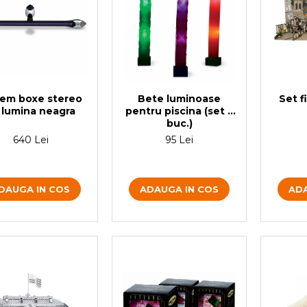
tem boxe stereo
Set f
Bete luminoase
 lumina neagra
pentru piscina (set 3
buc.)
640 Lei
95 Lei
DAUGA IN COS
ADA
ADAUGA IN COS