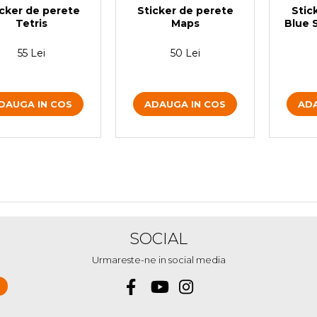
icker de perete
Sticker de perete
Stic
Tetris
Maps
Blue 
55 Lei
50 Lei
DAUGA IN COS
ADAUGA IN COS
ADA
SOCIAL
Urmareste-ne in social media