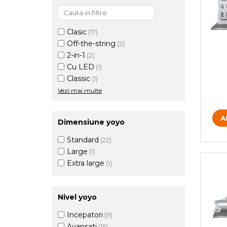
Clasic
(17)
Off-the-string
(2)
2-in-1
(2)
Cu LED
(1)
Classic
(1)
Vezi mai multe
A
Dimensiune yoyo
Standard
(22)
Large
(1)
Extra large
(1)
Nivel yoyo
Incepatori
(9)
Avansati
(15)