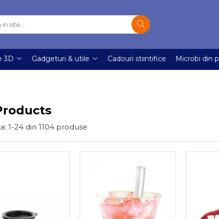
e 3D
Gadgeturi & utile
Cadouri stiintifice
Microbi din p
Products
a:
1-
24
din
1104
produse