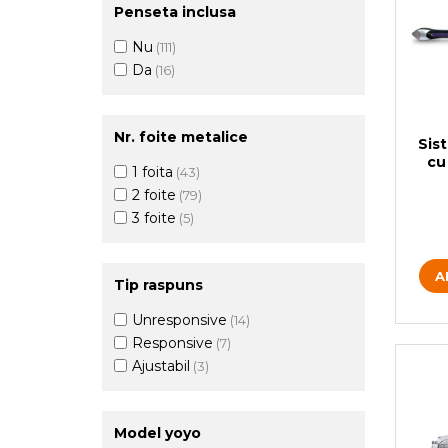
Penseta inclusa
Nu
(111)
Da
(16)
Nr. foite metalice
Sis
cu
1 foita
(43)
2 foite
(79)
3 foite
(5)
A
Tip raspuns
Unresponsive
(14)
Responsive
(7)
Ajustabil
(3)
Model yoyo