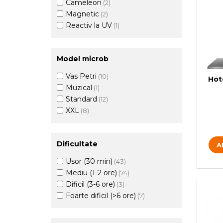
Cameleon
(2)
Magnetic
(2)
Reactiv la UV
(1)
Model microb
Vas Petri
(10)
Hot
Muzical
(1)
Standard
(12)
XXL
(8)
Dificultate
A
Usor (30 min)
(43)
Mediu (1-2 ore)
(74)
Dificil (3-6 ore)
(3)
Foarte dificil (>6 ore)
(7)