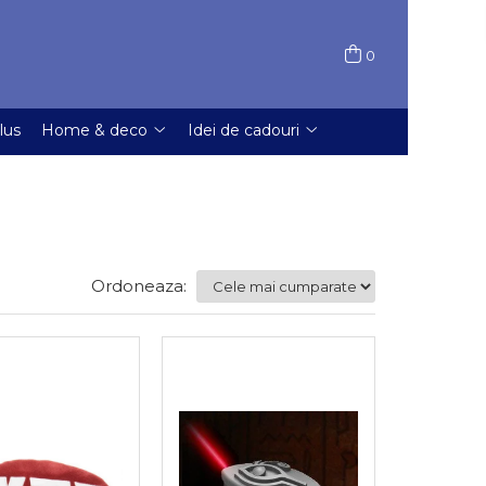
0
lus
Home & deco
Idei de cadouri
Ordoneaza: