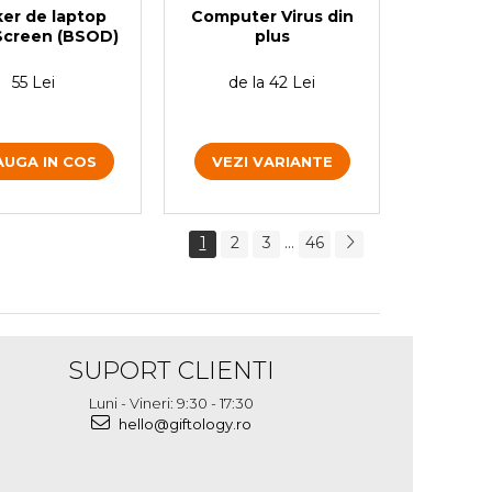
Computer Virus din
ker de laptop
plus
Screen (BSOD)
de la 42 Lei
55 Lei
VEZI VARIANTE
UGA IN COS
1
2
3
...
46
SUPORT CLIENTI
Luni - Vineri: 9:30 - 17:30
hello@giftology.ro