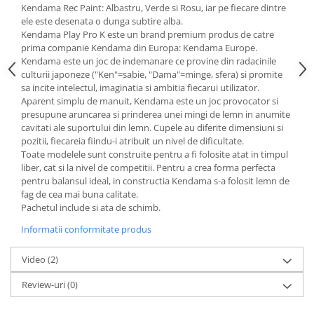
Kendama Rec Paint: Albastru, Verde si Rosu, iar pe fiecare dintre
ele este desenata o dunga subtire alba.
Kendama Play Pro K este un brand premium produs de catre
prima companie Kendama din Europa: Kendama Europe.
Kendama este un joc de indemanare ce provine din radacinile
culturii japoneze ("Ken"=sabie, "Dama"=minge, sfera) si promite
sa incite intelectul, imaginatia si ambitia fiecarui utilizator.
Aparent simplu de manuit, Kendama este un joc provocator si
presupune aruncarea si prinderea unei mingi de lemn in anumite
cavitati ale suportului din lemn. Cupele au diferite dimensiuni si
pozitii, fiecareia fiindu-i atribuit un nivel de dificultate.
Toate modelele sunt construite pentru a fi folosite atat in timpul
liber, cat si la nivel de competitii. Pentru a crea forma perfecta
pentru balansul ideal, in constructia Kendama s-a folosit lemn de
fag de cea mai buna calitate.
Pachetul include si ata de schimb.
Informatii conformitate produs
Video
(2)
Review-uri
(0)