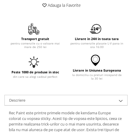
Adauga la Favorite
Transport gratuit
Livrare in 24H in toata tara
pentru comenzile cu o valoare mai
pentru comenzile plasate L-V pana in
mare de 250 lei
ora 16:00
Livrare in Uniunea Europeana
Peste 1000 de produse in stoc
la domiciliu cu preturi incepand de
din care sa alegi cadoul perfect
la 30 lei
Descriere
Rec Paint este printre primele modele de kendama Europe
colorat cu vopsea sticky. Acest tip de vopsea este lipicios, ceea ce
permite realizarea trick-urilor cu o mai mare usurinta, deoarece
bila nu mai aluneca de pe cupe atat de usor. Exista trei tipuri de