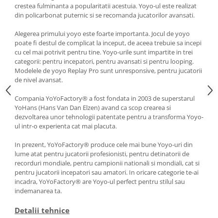
crestea fulminanta a popularitatii acestuia. Yoyo-ul este realizat
din policarbonat puternic si se recomanda jucatorilor avansati.
Alegerea primului yoyo este foarte importanta. Jocul de yoyo
poate fi destul de complicat la inceput, de aceea trebuie sa incepi
cu cel mai potrivit pentru tine. Yoyo-urile sunt impartite in trei
categorii: pentru incepatori, pentru avansati si pentru looping.
Modelele de yoyo Replay Pro sunt unresponsive, pentru jucatorii
de nivel avansat.
Compania YoYoFactory® a fost fondata in 2003 de superstarul
YoHans (Hans Van Dan Elzen) avand ca scop crearea si
dezvoltarea unor tehnologii patentate pentru a transforma Yoyo-
ul intr-o experienta cat mai placuta.
In prezent, YoYoFactory® produce cele mai bune Yoyo-uri din
lume atat pentru jucatorii profesionisti, pentru detinatorii de
recorduri mondiale, pentru campionii nationali si mondiali, cat si
pentru jucatorii incepatori sau amatori. In oricare categorie te-ai
incadra, YoYoFactory® are Yoyo-ul perfect pentru stilul sau
indemanarea ta.
Detalii tehnice