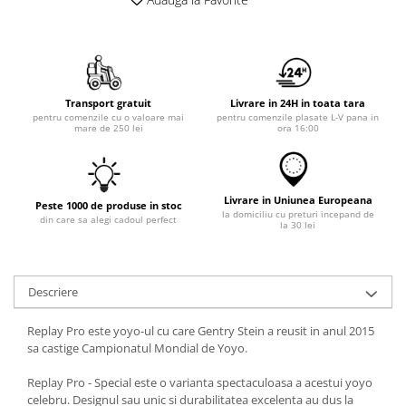
Transport gratuit
Livrare in 24H in toata tara
pentru comenzile cu o valoare mai
pentru comenzile plasate L-V pana in
mare de 250 lei
ora 16:00
Livrare in Uniunea Europeana
Peste 1000 de produse in stoc
la domiciliu cu preturi incepand de
din care sa alegi cadoul perfect
la 30 lei
Descriere
Replay Pro este yoyo-ul cu care Gentry Stein a reusit in anul 2015
sa castige Campionatul Mondial de Yoyo.
Replay Pro - Special este o varianta spectaculoasa a acestui yoyo
celebru. Designul sau unic si durabilitatea excelenta au dus la