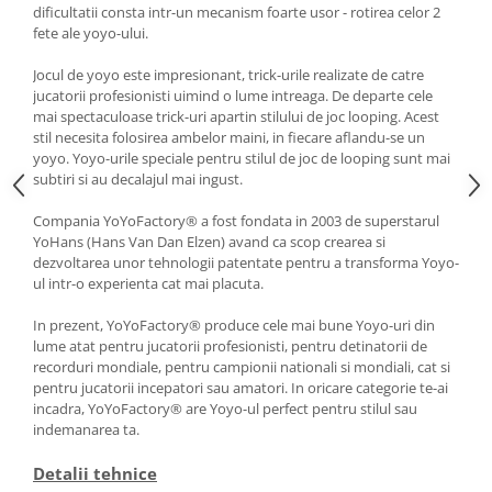
dificultatii consta intr-un mecanism foarte usor - rotirea celor 2
fete ale yoyo-ului.
Jocul de yoyo este impresionant, trick-urile realizate de catre
jucatorii profesionisti uimind o lume intreaga. De departe cele
mai spectaculoase trick-uri apartin stilului de joc looping. Acest
stil necesita folosirea ambelor maini, in fiecare aflandu-se un
yoyo. Yoyo-urile speciale pentru stilul de joc de looping sunt mai
subtiri si au decalajul mai ingust.
Compania YoYoFactory® a fost fondata in 2003 de superstarul
YoHans (Hans Van Dan Elzen) avand ca scop crearea si
dezvoltarea unor tehnologii patentate pentru a transforma Yoyo-
ul intr-o experienta cat mai placuta.
In prezent, YoYoFactory® produce cele mai bune Yoyo-uri din
lume atat pentru jucatorii profesionisti, pentru detinatorii de
recorduri mondiale, pentru campionii nationali si mondiali, cat si
pentru jucatorii incepatori sau amatori. In oricare categorie te-ai
incadra, YoYoFactory® are Yoyo-ul perfect pentru stilul sau
indemanarea ta.
Detalii tehnice