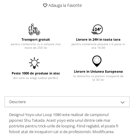
Adauga la Favorite
Transport gratuit
Livrare in 24H in toata tara
pentru comenzile cu o valoare mai
pentru comenzile plasate L-V pana in
mare de 250 lei
ora 16:00
Livrare in Uniunea Europeana
Peste 1000 de produse in stoc
la domiciliu cu preturi incepand de
din care sa alegi cadoul perfect
la 30 lei
Descriere
Designul Yoyo-ului Loop 1080 este realizat de campionul
japonez
Shu Takada. Acest yoyo este unul dintre cele mai
potrivite pentru trick-urile de looping. Fiind reglabil, el poate fi
folosit atat de incepatori cat si de profesionisti. Modificarea