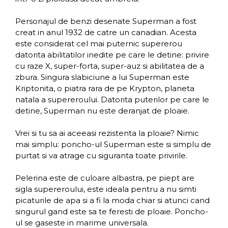
Personajul de benzi desenate Superman a fost
creat in anul 1932 de catre un canadian. Acesta
este considerat cel mai puternic supererou
datorita abilitatilor inedite pe care le detine: privire
cu raze X, super-forta, super-auz si abilitatea de a
zbura. Singura slabiciune a lui Superman este
Kriptonita, o piatra rara de pe Krypton, planeta
natala a supereroului. Datorita puterilor pe care le
detine, Superman nu este deranjat de ploaie.
Vrei si tu sa ai aceeasi rezistenta la ploaie? Nimic
mai simplu: poncho-ul Superman este si simplu de
purtat si va atrage cu siguranta toate privirile.
Pelerina este de culoare albastra, pe piept are
sigla supereroului, este ideala pentru a nu simti
picaturile de apa si a fi la moda chiar si atunci cand
singurul gand este sa te feresti de ploaie. Poncho-
ul se gaseste in marime universala.