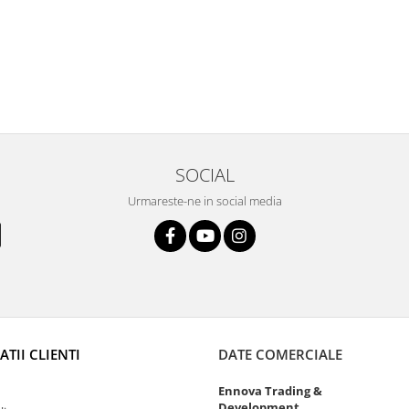
SOCIAL
Urmareste-ne in social media
TII CLIENTI
DATE COMERCIALE
Ennova Trading &
Development