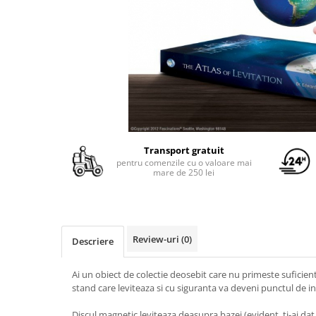
Yoyo
Transport gratuit
pentru comenzile cu o valoare mai
mare de 250 lei
Review-uri
(0)
Descriere
Ai un obiect de colectie deosebit care nu primeste suficien
stand care leviteaza si cu siguranta va deveni punctul de inte
Discul magnetic leviteaza deasupra bazei (evident, ti-ai da