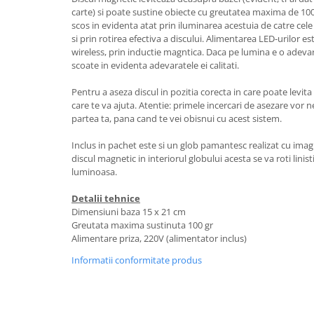
carte) si poate sustine obiecte cu greutatea maxima de 100
scos in evidenta atat prin iluminarea acestuia de catre cele
si prin rotirea efectiva a discului. Alimentarea LED-urilor es
wireless, prin inductie magntica. Daca pe lumina e o adevar
scoate in evidenta adevaratele ei calitati.
Pentru a aseza discul in pozitia corecta in care poate levit
care te va ajuta. Atentie: primele incercari de asezare vor 
partea ta, pana cand te vei obisnui cu acest sistem.
Inclus in pachet este si un glob pamantesc realizat cu imag
discul magnetic in interiorul globului acesta se va roti linis
luminoasa.
Detalii tehnice
Dimensiuni baza 15 x 21 cm
Greutata maxima sustinuta 100 gr
Alimentare priza, 220V (alimentator inclus)
Informatii conformitate produs