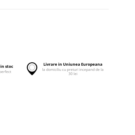
Livrare in Uniunea Europeana
in stoc
la domiciliu cu preturi incepand de la
perfect
30 lei