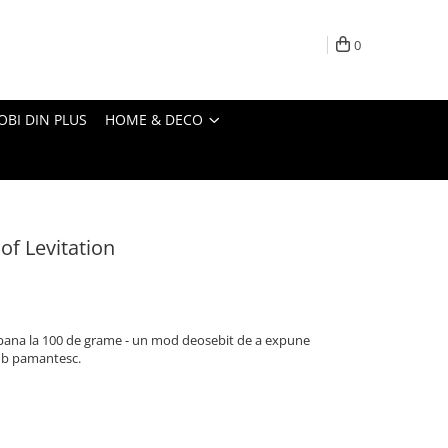
0
OBI DIN PLUS
HOME & DECO
of Levitation
pana la 100 de grame - un mod deosebit de a expune
lob pamantesc.