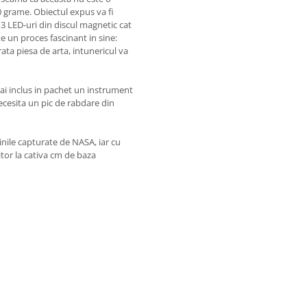
 grame. Obiectul expus va fi
 3 LED-uri din discul magnetic cat
te un proces fascinant in sine:
ata piesa de arta, intunericul va
a ai inclus in pachet un instrument
necesita un pic de rabdare din
inile capturate de NASA, iar cu
titor la cativa cm de baza