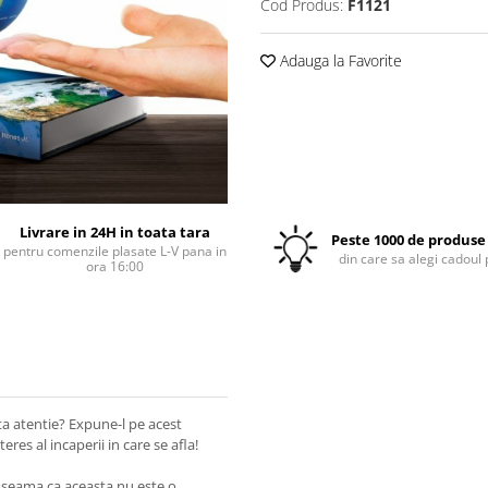
Cod Produs:
F1121
Adauga la Favorite
Livrare in 24H in toata tara
Peste 1000 de produse 
pentru comenzile plasate L-V pana in
din care sa alegi cadoul 
ora 16:00
ta atentie? Expune-l pe acest
res al incaperii in care se afla!
t seama ca aceasta nu este o