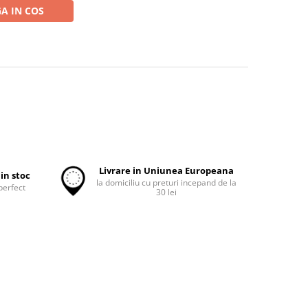
A IN COS
Livrare in Uniunea Europeana
in stoc
la domiciliu cu preturi incepand de la
perfect
30 lei