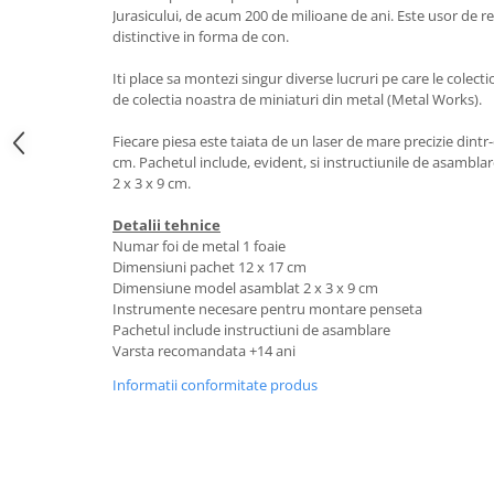
Jurasicului, de acum 200 de milioane de ani. Este usor de r
distinctive in forma de con.
Iti place sa montezi singur diverse lucruri pe care le colectio
de colectia noastra de miniaturi din metal (Metal Works).
Fiecare piesa este taiata de un laser de mare precizie dintr
cm. Pachetul include, evident, si instructiunile de asambla
2 x 3 x 9 cm.
Detalii tehnice
Numar foi de metal 1 foaie
Dimensiuni pachet 12 x 17 cm
Dimensiune model asamblat 2 x 3 x 9 cm
Instrumente necesare pentru montare penseta
Pachetul include instructiuni de asamblare
Varsta recomandata +14 ani
Informatii conformitate produs