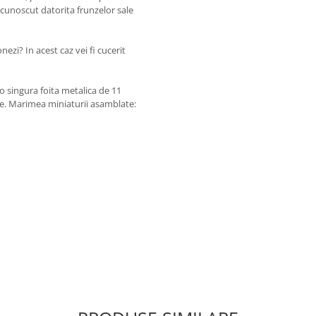
ecunoscut datorita frunzelor sale
nezi? In acest caz vei fi cucerit
-o singura foita metalica de 11
re. Marimea miniaturii asamblate: