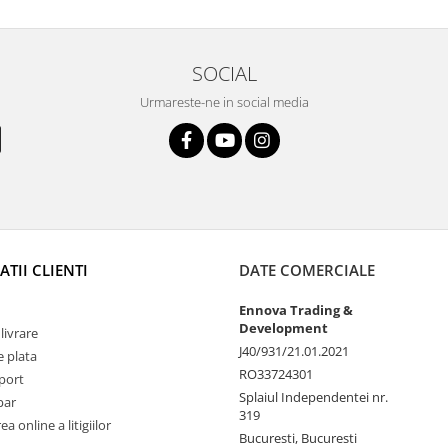
SOCIAL
Urmareste-ne in social media
TII CLIENTI
DATE COMERCIALE
Ennova Trading &
Development
livrare
J40/931/21.01.2021
 plata
RO33724301
port
Splaiul Independentei nr.
par
319
a online a litigiilor
Bucuresti, Bucuresti