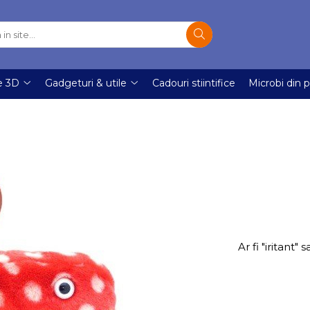
e 3D
Gadgeturi & utile
Cadouri stiintifice
Microbi din p
Ar fi "iritant"