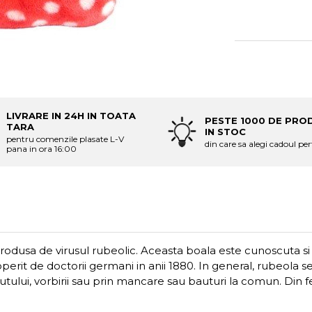
LIVRARE IN 24H IN TOATA
PESTE 1000 DE PRO
TARA
IN STOC
pentru comenzile plasate L-V
din care sa alegi cadoul per
pana in ora 16:00
produsa de virusul rubeolic.
Aceasta boala este cunoscuta s
perit de doctorii germani in anii 1880. In general, rubeola s
anutului, vorbirii sau prin mancare sau bauturi la comun. Din 