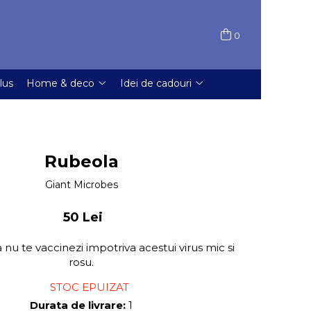
0
lus
Home & deco
Idei de cadouri
Rubeola
Giant Microbes
50 Lei
 sa nu te vaccinezi impotriva acestui virus mic si
rosu.
STOC EPUIZAT
Durata de livrare:
1