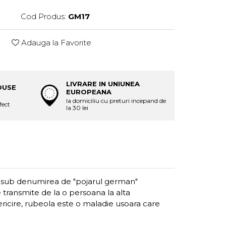
Cod Produs:
GM17
Adauga la Favorite
LIVRARE IN UNIUNEA
DUSE
EUROPEANA
la domiciliu cu preturi incepand de
fect
la 30 lei
i sub denumirea de "pojarul german"
e transmite de la o persoana la alta
fericire, rubeola este o maladie usoara care