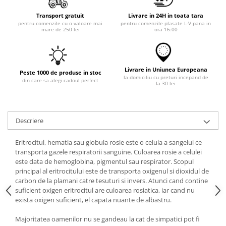
Transport gratuit
Livrare in 24H in toata tara
pentru comenzile cu o valoare mai
pentru comenzile plasate L-V pana in
mare de 250 lei
ora 16:00
Livrare in Uniunea Europeana
Peste 1000 de produse in stoc
la domiciliu cu preturi incepand de
din care sa alegi cadoul perfect
la 30 lei
Descriere
Eritrocitul, hematia sau globula rosie este o celula a sangelui ce
transporta gazele respiratorii sanguine. Culoarea rosie a celulei
este data de hemoglobina, pigmentul sau respirator. Scopul
principal al eritrocitului este de transporta oxigenul si dioxidul de
carbon de la plamani catre tesuturi si invers. Atunci cand contine
suficient oxigen eritrocitul are culoarea rosiatica, iar cand nu
exista oxigen suficient, el capata nuante de albastru.
Majoritatea oamenilor nu se gandeau la cat de simpatici pot fi