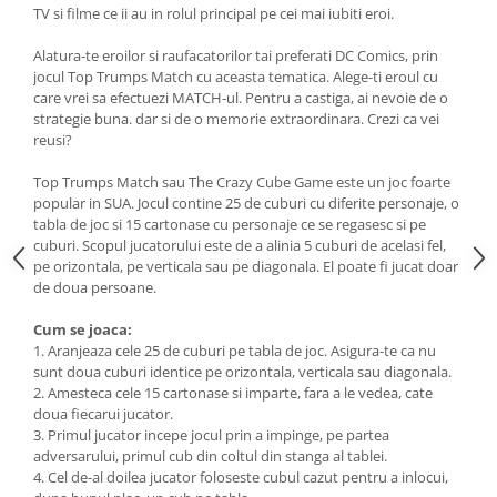
TV si filme ce ii au in rolul principal pe cei mai iubiti eroi.
Alatura-te eroilor si raufacatorilor tai preferati DC Comics, prin
jocul Top Trumps Match cu aceasta tematica. Alege-ti eroul cu
care vrei sa efectuezi MATCH-ul. Pentru a castiga, ai nevoie de o
strategie buna. dar si de o memorie extraordinara. Crezi ca vei
reusi?
Top Trumps Match sau The Crazy Cube Game este un joc foarte
popular in SUA.
Jocul contine 25 de cuburi cu diferite personaje, o
tabla de joc si 15 cartonase cu personaje ce se regasesc si pe
cuburi.
Scopul jucatorului este de a alinia 5 cuburi de acelasi fel,
pe orizontala, pe verticala sau pe diagonala. El poate fi jucat doar
de doua persoane.
Cum se joaca:
1. Aranjeaza cele 25 de cuburi pe tabla de joc. Asigura-te ca nu
sunt doua cuburi identice pe orizontala, verticala sau diagonala.
2. Amesteca cele 15 cartonase si imparte, fara a le vedea, cate
doua fiecarui jucator.
3. Primul jucator incepe jocul prin a impinge, pe partea
adversarului, primul cub din coltul din stanga al tablei.
4. Cel de-al doilea jucator foloseste cubul cazut pentru a inlocui,