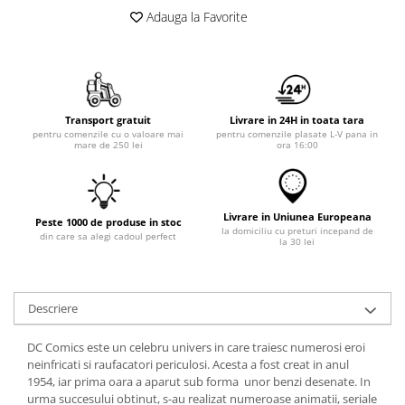
Adauga la Favorite
Transport gratuit
Livrare in 24H in toata tara
pentru comenzile cu o valoare mai
pentru comenzile plasate L-V pana in
mare de 250 lei
ora 16:00
Livrare in Uniunea Europeana
Peste 1000 de produse in stoc
la domiciliu cu preturi incepand de
din care sa alegi cadoul perfect
la 30 lei
Descriere
DC Comics este un celebru univers in care traiesc numerosi eroi
neinfricati si raufacatori periculosi. Acesta a fost creat in anul
1954, iar prima oara a aparut sub forma unor benzi desenate. In
urma succesului obtinut, s-au realizat numeroase animatii, seriale