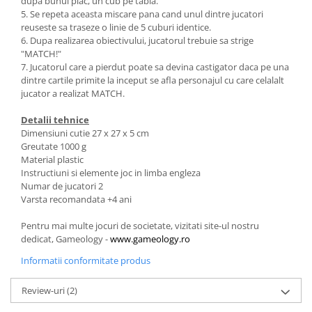
dupa bunul plac, un cub pe tabla.
5. Se repeta aceasta miscare pana cand unul dintre jucatori
reuseste sa traseze o linie de 5 cuburi identice.
6. Dupa realizarea obiectivului, jucatorul trebuie sa strige
"MATCH!"
7. Jucatorul care a pierdut poate sa devina castigator daca pe una
dintre cartile primite la inceput se afla personajul cu care celalalt
jucator a realizat MATCH.
Detalii tehnice
Dimensiuni cutie 27 x 27 x 5 cm
Greutate 1000 g
Material plastic
Instructiuni si elemente joc in limba engleza
Numar de jucatori 2
Varsta recomandata +4 ani
Pentru mai multe jocuri de societate, vizitati site-ul nostru
dedicat, Gameology -
www.gameology.ro
Informatii conformitate produs
Review-uri
(2)