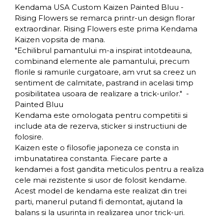
Kendama USA Custom Kaizen Painted Bluu -
Rising Flowers se remarca printr-un design florar
extraordinar. Rising Flowers este prima Kendama
Kaizen vopsita de mana.
"Echilibrul pamantului m-a inspirat intotdeauna,
combinand elemente ale pamantului, precum
florile si ramurile curgatoare, am vrut sa creez un
sentiment de calmitate, pastrand in acelasi timp
posibilitatea usoara de realizare a trick-urilor." -
Painted Bluu
Kendama este omologata pentru competitii si
include ata de rezerva, sticker si instructiuni de
folosire.
Kaizen este o filosofie japoneza ce consta in
imbunatatirea constanta. Fiecare parte a
kendamei a fost gandita meticulos pentru a realiza
cele mai rezistente si usor de folosit kendame.
Acest model de kendama este realizat din trei
parti, manerul putand fi demontat, ajutand la
balans si la usurinta in realizarea unor trick-uri.