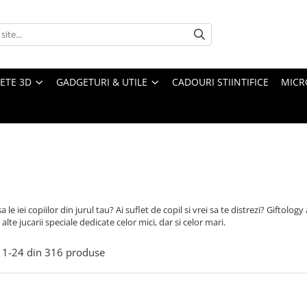
ETE 3D
GADGETURI & UTILE
CADOURI STIINTIFICE
MICR
sa le iei copiilor din jurul tau? Ai suflet de copil si vrei sa te distrezi? Giftol
alte jucarii speciale dedicate celor mici, dar si celor mari.
1-
24
din
316
produse