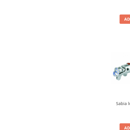
AD
Sabia l
AD