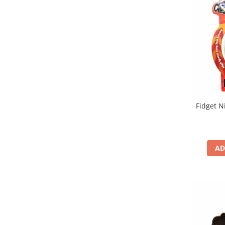
Fidget N
AD