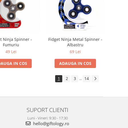
t Ninja Spinner -
Fidget Ninja Metal Spinner -
Fumuriu
Albastru
49 Lei
69 Lei
AUGA IN COS
ADAUGA IN COS
1
2
3
14
...
SUPORT CLIENTI
Luni - Vineri: 9:30 - 17:30
hello@giftology.ro