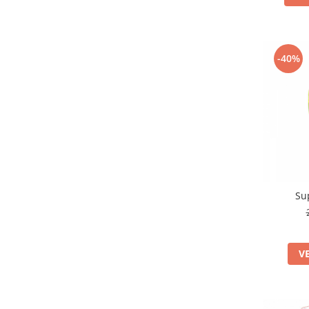
-40%
Su
V