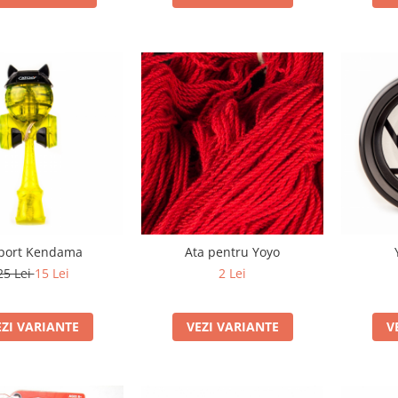
port Kendama
Ata pentru Yoyo
25 Lei
15 Lei
2 Lei
EZI VARIANTE
VEZI VARIANTE
V