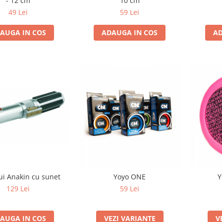
- 12 cm
10 cm
49 Lei
59 Lei
AD
AUGA IN COS
ADAUGA IN COS
ui Anakin cu sunet
Yoyo ONE
Y
129 Lei
59 Lei
AUGA IN COS
VEZI VARIANTE
V