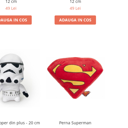
12 cm
12 cm
49 Lei
49 Lei
AUGA IN COS
ADAUGA IN COS
oper din plus - 20 cm
Perna Superman