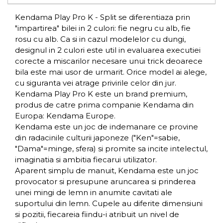
Kendama Play Pro K - Split se diferentiaza prin
"impartirea" bilei in 2 culori: fie negru cu alb, fie
rosu cu alb. Ca si in cazul modelelor cu dungi,
designul in 2 culori este util in evaluarea executiei
corecte a miscarilor necesare unui trick deoarece
bila este mai usor de urmarit. Orice model ai alege,
cu siguranta vei atrage privirile celor din jur.
Kendama Play Pro K este un brand premium,
produs de catre prima companie Kendama din
Europa: Kendama Europe.
Kendama este un joc de indemanare ce provine
din radacinile culturii japoneze ("Ken"=sabie,
"Dama"=minge, sfera) si promite sa incite intelectul,
imaginatia si ambitia fiecarui utilizator.
Aparent simplu de manuit, Kendama este un joc
provocator si presupune aruncarea si prinderea
unei mingi de lemn in anumite cavitati ale
suportului din lemn. Cupele au diferite dimensiuni
si pozitii, fiecareia fiindu-i atribuit un nivel de