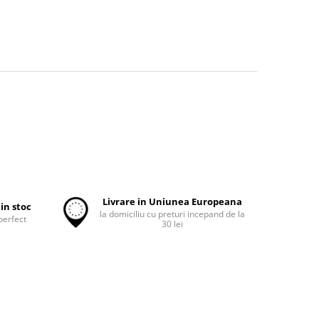
Livrare in Uniunea Europeana
in stoc
la domiciliu cu preturi incepand de la
perfect
30 lei