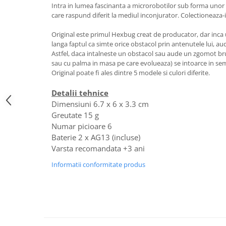
Intra in lumea fascinanta a microrobotilor sub forma unor c
care raspund diferit la mediul inconjurator. Colectioneaza-i
Original este primul Hexbug creat de producator, dar inca ui
langa faptul ca simte orice obstacol prin antenutele lui, au
Astfel, daca intalneste un obstacol sau aude un zgomot br
sau cu palma in masa pe care evolueaza) se intoarce in sem
Original poate fi ales dintre 5 modele si culori diferite.
Detalii tehnice
Dimensiuni 6.7 x 6 x 3.3 cm
Greutate 15 g
Numar picioare 6
Baterie 2 x AG13 (incluse)
Varsta recomandata +3 ani
Informatii conformitate produs