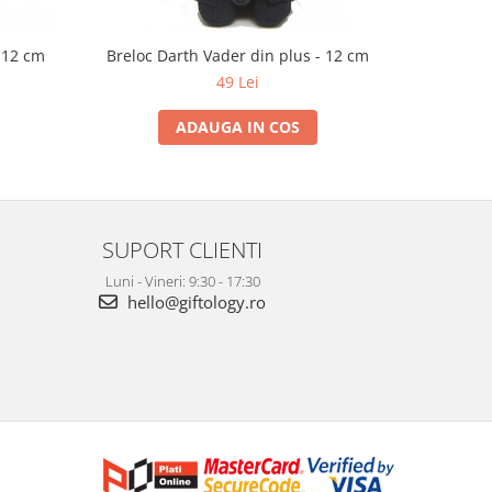
 12 cm
Breloc Darth Vader din plus - 12 cm
Breloc Cl
49 Lei
ADAUGA IN COS
SUPORT CLIENTI
Luni - Vineri: 9:30 - 17:30
hello@giftology.ro