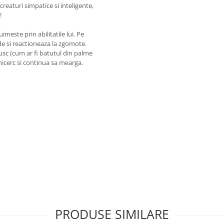
reaturi simpatice si inteligente,
!
meste prin abilitatile lui. Pe
de si reactioneaza la zgomote.
usc (cum ar fi batutul din palme
icerc si continua sa mearga.
PRODUSE SIMILARE