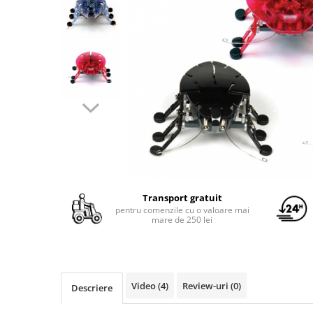
Yoyo
Transport gratuit
pentru comenzile cu o valoare mai
mare de 250 lei
Video
(4)
Review-uri
(0)
Descriere