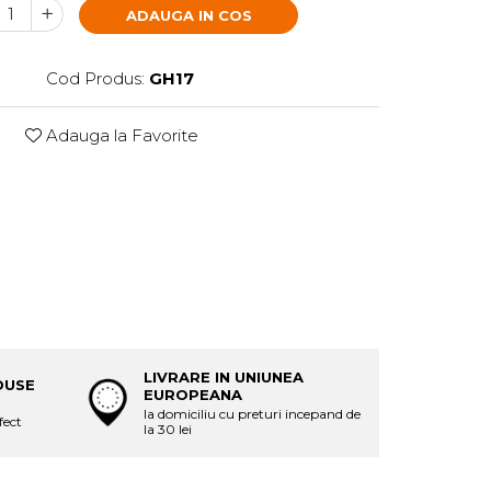
ADAUGA IN COS
Cod Produs:
GH17
Adauga la Favorite
LIVRARE IN UNIUNEA
DUSE
EUROPEANA
la domiciliu cu preturi incepand de
fect
la 30 lei