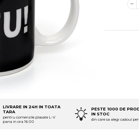
LIVRARE IN 24H IN TOATA
PESTE 1000 DE PRO
TARA
IN STOC
pentru comenzile plasate L-V
din care sa alegi cadoul per
pana in ora 16:00