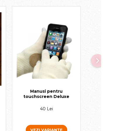
Manusi pentru
Ceas de masa 
touchscreen Deluxe
40 Lei
230 Lei
VEZI VARIANTE
VEZI VARIA