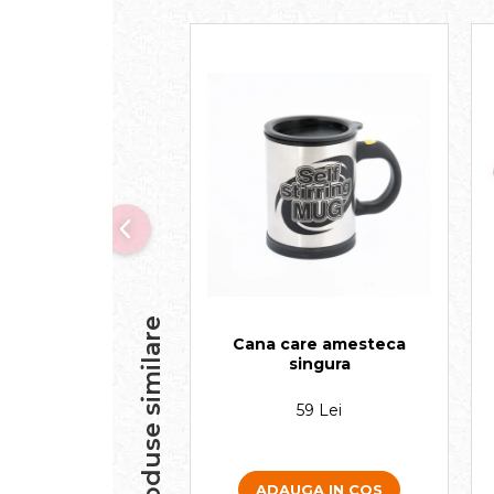
Produse similare
Cana care amesteca
singura
59 Lei
ADAUGA IN COS