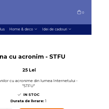
0
lus
Home & deco
Idei de cadouri
na cu acronim - STFU
25 Lei
anilor cu acronime din lumea Internetului -
"STFU"
IN STOC
Durata de livrare:
1