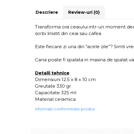
Descriere
Review-uri
(0)
Transforma ora ceaiului intr-un moment deo
sorbi linistit din ceai sau cafea.
Este fiecare zi una din “acele zile”? Simti vr
Cana poate fi spalata in masina de spalat vas
Detalii tehnice
Dimensiuni 12.5 x 8 x 10 cm
Greutate 330 gr
Capacitate 325 ml
Material ceramica
Informatii conformitate produs