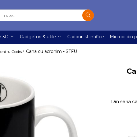
e 3D
Gadgeturi & utile
Cadouri stiintifice
Microbi din p
Cana cu acronim - STFU
 pentru Geeks /
Ca
Din seria c