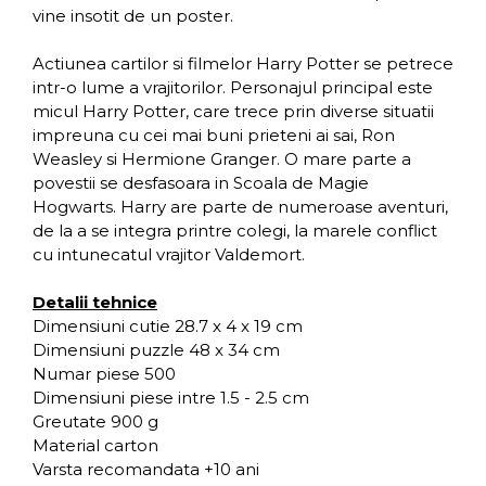
vine insotit de un poster.
Actiunea cartilor si filmelor Harry Potter se petrece
intr-o lume a vrajitorilor. Personajul principal este
micul Harry Potter, care trece prin diverse situatii
impreuna cu cei mai buni prieteni ai sai, Ron
Weasley si Hermione Granger. O mare parte a
povestii se desfasoara in Scoala de Magie
Hogwarts. Harry are parte de numeroase aventuri,
de la a se integra printre colegi, la marele conflict
cu intunecatul vrajitor Valdemort.
Detalii tehnice
Dimensiuni cutie 28.7 x 4 x 19 cm
Dimensiuni puzzle 48 x 34 cm
Numar piese 500
Dimensiuni piese intre 1.5 - 2.5 cm
Greutate 900 g
Material carton
Varsta recomandata +10 ani