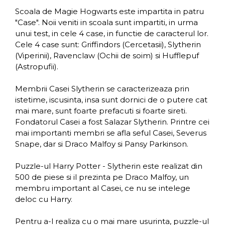
Scoala de Magie Hogwarts este impartita in patru
"Case". Noii veniti in scoala sunt impartiti, in urma
unui test, in cele 4 case, in functie de caracterul lor.
Cele 4 case sunt: Griffindors (Cercetasii), Slytherin
(Viperinii), Ravenclaw (Ochii de soim) si Hufflepuf
(Astropufii).
Membrii Casei Slytherin se caracterizeaza prin
istetime, iscusinta, insa sunt dornici de o putere cat
mai mare, sunt foarte prefacuti si foarte sireti.
Fondatorul Casei a fost Salazar Slytherin. Printre cei
mai importanti membri se afla seful Casei, Severus
Snape, dar si Draco Malfoy si Pansy Parkinson.
Puzzle-ul Harry Potter - Slytherin este realizat din
500 de piese si il prezinta pe Draco Malfoy, un
membru important al Casei, ce nu se intelege
deloc cu Harry.
Pentru a-l realiza cu o mai mare usurinta, puzzle-ul