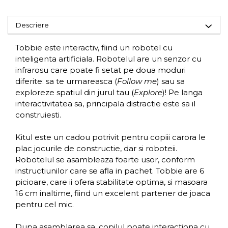
Descriere
Tobbie este interactiv, fiind un robotel cu
inteligenta artificiala. Robotelul are un senzor cu
infrarosu care poate fi setat pe doua moduri
diferite: sa te urmareasca (
Follow me
) sau sa
exploreze spatiul din jurul tau (
Explore
)! Pe langa
interactivitatea sa, principala distractie este sa il
construiesti.
Kitul este un cadou potrivit pentru copiii carora le
plac jocurile de constructie, dar si roboteii.
Robotelul se asambleaza foarte usor, conform
instructiunilor care se afla in pachet. Tobbie are 6
picioare, care ii ofera stabilitate optima, si masoara
16 cm inaltime, fiind un excelent partener de joaca
pentru cel mic.
Dupa asamblarea sa, copilul poate interactiona cu