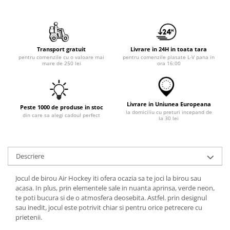
Transport gratuit
Livrare in 24H in toata tara
pentru comenzile cu o valoare mai
pentru comenzile plasate L-V pana in
mare de 250 lei
ora 16:00
Livrare in Uniunea Europeana
Peste 1000 de produse in stoc
la domiciliu cu preturi incepand de
din care sa alegi cadoul perfect
la 30 lei
Descriere
Jocul de birou Air Hockey iti ofera ocazia sa te joci la birou sau
acasa. In plus, prin elementele sale in nuanta aprinsa, verde neon,
te poti bucura si de o atmosfera deosebita. Astfel. prin designul
sau inedit, jocul este potrivit chiar si pentru orice petrecere cu
prietenii.