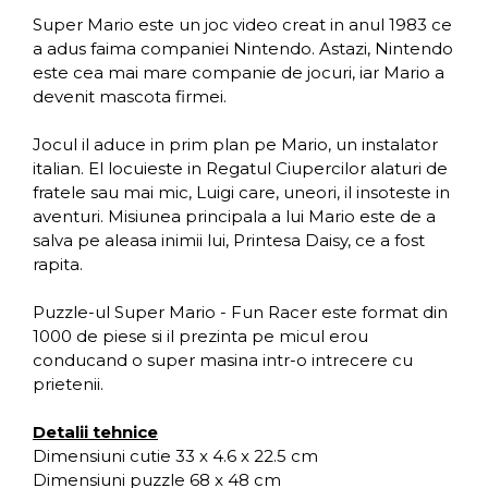
Super Mario este un joc video creat in anul 1983 ce
a adus faima companiei Nintendo. Astazi, Nintendo
este cea mai mare companie de jocuri, iar Mario a
devenit mascota firmei.
Jocul il aduce in prim plan pe Mario, un instalator
italian. El locuieste in Regatul Ciupercilor alaturi de
fratele sau mai mic, Luigi care, uneori, il insoteste in
aventuri. Misiunea principala a lui Mario este de a
salva pe aleasa inimii lui, Printesa Daisy, ce a fost
rapita.
Puzzle-ul Super Mario - Fun Racer este format din
1000 de piese si il prezinta pe micul erou
conducand o super masina intr-o intrecere cu
prietenii.
Detalii tehnice
Dimensiuni cutie 33 x 4.6 x 22.5 cm
Dimensiuni puzzle 68 x 48 cm