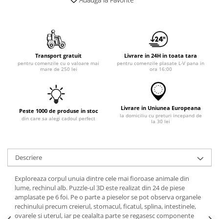
Transport gratuit
Livrare in 24H in toata tara
pentru comenzile cu o valoare mai
pentru comenzile plasate L-V pana in
mare de 250 lei
ora 16:00
Livrare in Uniunea Europeana
Peste 1000 de produse in stoc
la domiciliu cu preturi incepand de
din care sa alegi cadoul perfect
la 30 lei
Descriere
Exploreaza corpul unuia dintre cele mai fioroase animale din
lume, rechinul alb. Puzzle-ul 3D este realizat din 24 de piese
amplasate pe 6 foi. Pe o parte a pieselor se pot observa organele
rechinului precum creierul, stomacul, ficatul, splina, intestinele,
ovarele si uterul, iar pe cealalta parte se regasesc componente