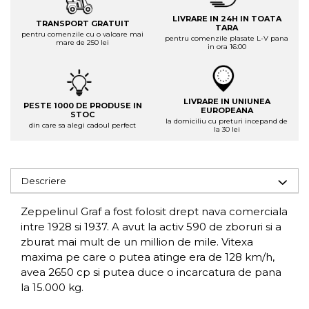
LIVRARE IN 24H IN TOATA
TRANSPORT GRATUIT
TARA
pentru comenzile cu o valoare mai
pentru comenzile plasate L-V pana
mare de 250 lei
in ora 16:00
LIVRARE IN UNIUNEA
PESTE 1000 DE PRODUSE IN
EUROPEANA
STOC
la domiciliu cu preturi incepand de
din care sa alegi cadoul perfect
la 30 lei
Descriere
Zeppelinul Graf a fost folosit drept nava comerciala
intre 1928 si 1937. A avut la activ 590 de zboruri si a
zburat mai mult de un million de mile. Vitexa
maxima pe care o putea atinge era de 128 km/h,
avea 2650 cp si putea duce o incarcatura de pana
la 15.000 kg.