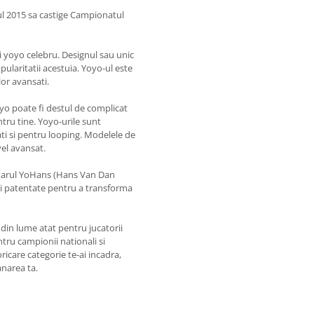
nul 2015 sa castige Campionatul
i yoyo celebru. Designul sau unic
pularitatii acestuia. Yoyo-ul este
lor avansati.
yo poate fi destul de complicat
ntru tine. Yoyo-urile sunt
ati si pentru looping. Modelele de
el avansat.
tarul YoHans (Hans Van Dan
ii patentate pentru a transforma
in lume atat pentru jucatorii
ntru campionii nationali si
ricare categorie te-ai incadra,
narea ta.