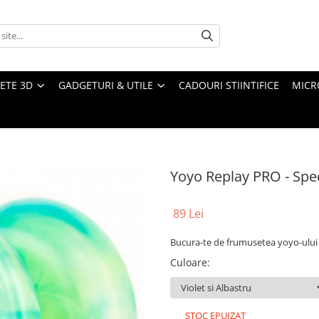
ETE 3D
GADGETURI & UTILE
CADOURI STIINTIFICE
MICR
Yoyo Replay PRO - Spec
89 Lei
Bucura-te de frumusetea yoyo-ului R
Culoare
:
STOC EPUIZAT