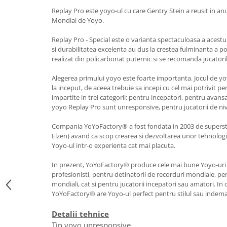
Replay Pro este yoyo-ul cu care Gentry Stein a reusit in a
Mondial de Yoyo.
Replay Pro - Special este o varianta spectaculoasa a acestu
si durabilitatea excelenta au dus la crestea fulminanta a po
realizat din policarbonat puternic si se recomanda jucatori
Alegerea primului yoyo este foarte importanta. Jocul de yo
la inceput, de aceea trebuie sa incepi cu cel mai potrivit pe
impartite in trei categorii: pentru incepatori, pentru avans
yoyo Replay Pro sunt unresponsive, pentru jucatorii de niv
Compania YoYoFactory® a fost fondata in 2003 de supers
Elzen) avand ca scop crearea si dezvoltarea unor tehnolog
Yoyo-ul intr-o experienta cat mai placuta.
In prezent, YoYoFactory® produce cele mai bune Yoyo-uri d
profesionisti, pentru detinatorii de recorduri mondiale, pe
mondiali, cat si pentru jucatorii incepatori sau amatori. In o
YoYoFactory® are Yoyo-ul perfect pentru stilul sau indema
Detalii tehnice
Tip yoyo unresponsive