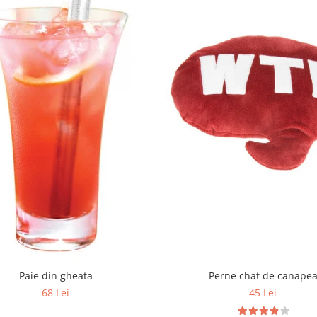
Paie din gheata
Perne chat de canape
68 Lei
45 Lei