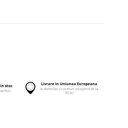
Livrare in Uniunea Europeana
in stoc
la domiciliu cu preturi incepand de la
perfect
30 lei