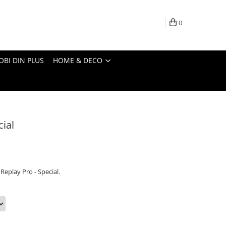
0
OBI DIN PLUS
HOME & DECO
ial
eplay Pro - Special.