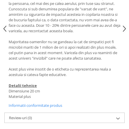
la persoana, cel mai des pe calea aerului, prin tuse sau stranut.
Cunoscuta si sub denumirea populara de "varsat de vant", ne
amintim cu siguranta de impactul acesteia in copilaria noastra si
de bucuria faptului ca, o data contactata, nu vom mai avea de-a
face cu aceasta. Doar 10 - 20% dintre persoanele care au avut deja
varicela, au recontactat aceasta boala.
Majoritatea oamenilor nu se gandeau la cat de simpatici pot fi
microbii mariti de 1 milion de ori si apoi realizati din plus moale,
cel putin pana in acest moment. Varicela din plus va reaminti de
acest univers "invizibil" care ne poate afecta sanatatea.
Acest plus vine insotit de o eticheta cu reprezentarea reala a
acestuia si cateva fapte educative.
Detalii tehnice
Dimensiune 20 cm
Material plus
Informatii conformitate produs
Review-uri
(0)