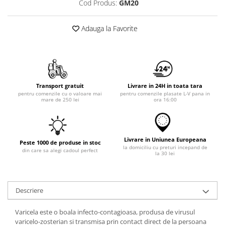
Cod Produs:
GM20
Adauga la Favorite
Transport gratuit
Livrare in 24H in toata tara
pentru comenzile cu o valoare mai
pentru comenzile plasate L-V pana in
mare de 250 lei
ora 16:00
Livrare in Uniunea Europeana
Peste 1000 de produse in stoc
la domiciliu cu preturi incepand de
din care sa alegi cadoul perfect
la 30 lei
Descriere
Varicela este o boala infecto-contagioasa, produsa de virusul
varicelo-zosterian si transmisa prin contact direct de la persoana